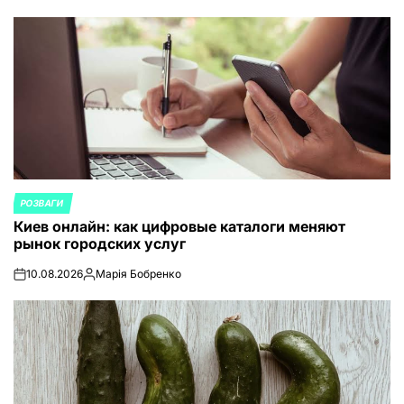
РОЗВАГИ
ОПУБЛИКОВАНО
Киев онлайн: как цифровые каталоги меняют
В
рынок городских услуг
10.08.2026
Марія Бобренко
on
Запись
от