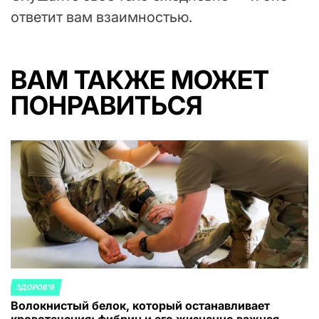
ответит вам взаимностью.
ВАМ ТАКЖЕ МОЖЕТ
ПОНРАВИТЬСЯ
ЗДОРОВ'Я
ОПУБЛИКОВАНО
Волокнистый белок, который останавливает
В
кровотечения: фибрин и его жизненно важная