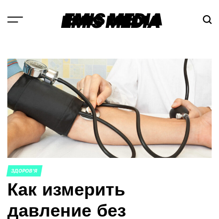
Перейти
EMIS MEDIA
к
содержимому
ЗДОРОВ'Я
ОПУБЛИКОВАНО
Как измерить
В
давление без