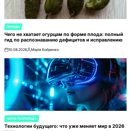
ПОРАДИ
ОПУБЛИКОВАНО
Чего не хватает огурцам по форме плода: полный
В
гид по распознаванию дефицитов и исправлению
10.08.2026
Марія Бобренко
on
Запись
от
НАУКА ТА ПРИРОДА
ОПУБЛИКОВАНО
Технологии будущего: что уже меняет мир в 2026
В