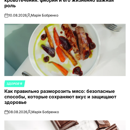
роль
10.08.2026
Марія Бобренко
on
Запись
от
ЗДОРОВ'Я
ОПУБЛИКОВАНО
Как правильно разморозить мясо: безопасные
В
способы, которые сохраняют вкус и защищают
здоровье
08.08.2026
Марія Бобренко
on
Запись
от