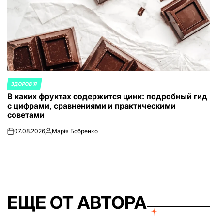
ЗДОРОВ'Я
ОПУБЛИКОВАНО
В каких фруктах содержится цинк: подробный гид
В
с цифрами, сравнениями и практическими
советами
07.08.2026
Марія Бобренко
on
Запись
от
ЕЩЕ ОТ АВТОРА