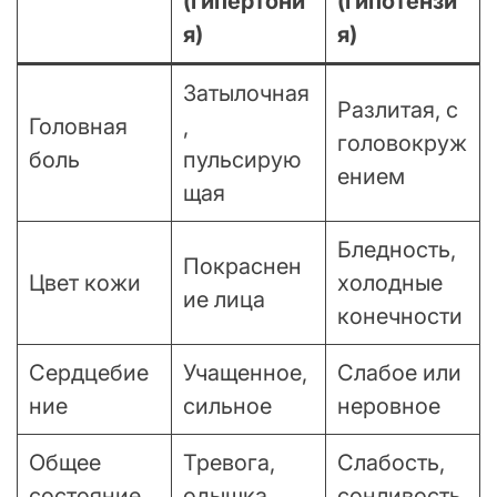
(гипертони
(гипотензи
я)
я)
Затылочная
Разлитая, с
Головная
,
головокруж
боль
пульсирую
ением
щая
Бледность,
Покраснен
Цвет кожи
холодные
ие лица
конечности
Сердцебие
Учащенное,
Слабое или
ние
сильное
неровное
Общее
Тревога,
Слабость,
состояние
одышка
сонливость