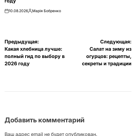
году
10.08.2026
Марія Бобренко
on
Запись
от
Навигация
Предыдущая:
Следующая:
Какая хлебница лучше:
Салат на зиму из
по
полный гид по выбору в
огурцов: рецепты,
записям
2026 году
секреты и традиции
Добавить комментарий
Ваш адрес email не будет опубликован.