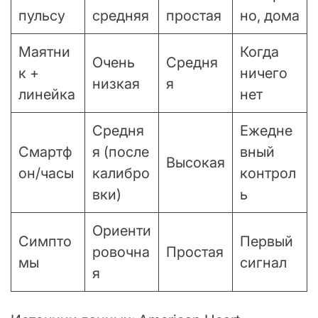
пульсу
средняя
простая
но, дома
Маятни
Когда
Очень
Средня
к +
ничего
низкая
я
линейка
нет
Средня
Ежедне
Смартф
я (после
вный
Высокая
он/часы
калибро
контрол
вки)
ь
Ориенти
Симпто
Первый
ровочна
Простая
мы
сигнал
я