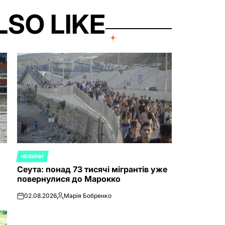
LSO LIKE
НОВИНИ
POSTED
Сеута: понад 73 тисячі мігрантів уже
IN
повернулися до Марокко
02.08.2026
Марія Бобренко
on
Posted
by