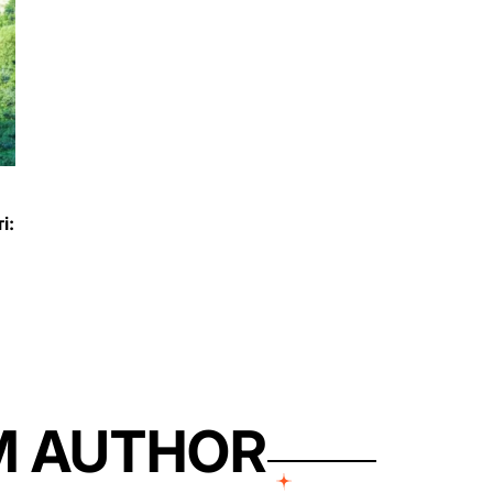
і:
M AUTHOR