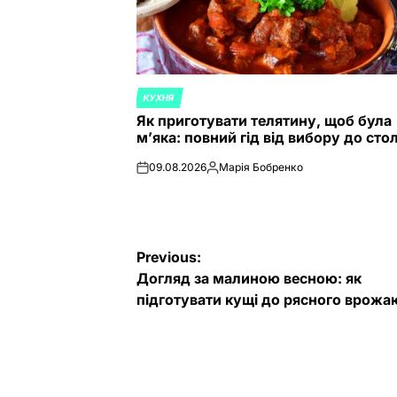
КУХНЯ
POSTED
Як приготувати телятину, щоб була
IN
м’яка: повний гід від вибору до сто
09.08.2026
Марія Бобренко
on
Posted
by
Post
Previous:
Догляд за малиною весною: як
navigation
підготувати кущі до рясного врожа