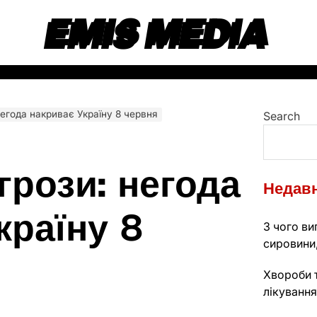
EMIS MEDIA
негода накриває Україну 8 червня
Search
грози: негода
Недавн
країну 8
З чого ви
сировини,
Хвороби т
лікування