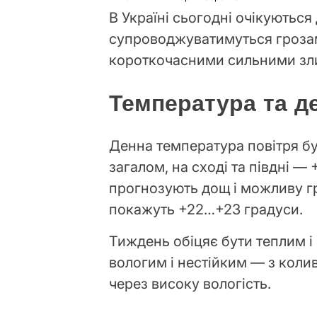
В Україні сьогодні очікуються 
супроводжуватимуться грозам
короткочасними сильними зл
Температура та де
Денна температура повітря б
загалом, на сході та півдні —
прогнозують дощ і можливу гр
покажуть +22…+23 градуси.
Тиждень обіцяє бути теплим і 
вологим і нестійким — з коли
через високу вологість.