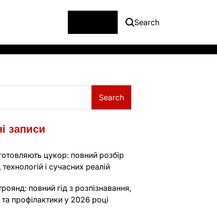
Menu
Search
Search
і записи
готовляють цукор: повний розбір
 технологій і сучасних реалій
роянд: повний гід з розпізнавання,
 та профілактики у 2026 році