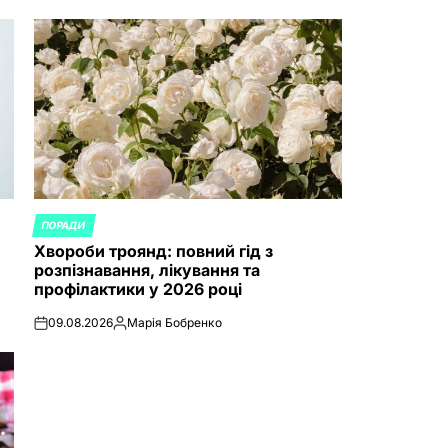
ПОРАДИ
POSTED
Хвороби троянд: повний гід з
IN
розпізнавання, лікування та
профілактики у 2026 році
09.08.2026
Марія Бобренко
on
Posted
by