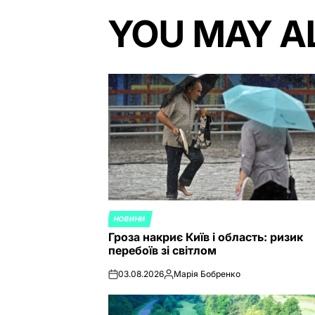
YOU MAY A
НОВИНИ
POSTED
Гроза накриє Київ і область: ризик
IN
перебоїв зі світлом
03.08.2026
Марія Бобренко
on
Posted
by