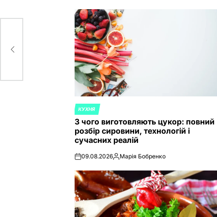
КУХНЯ
POSTED
З чого виготовляють цукор: повний
IN
розбір сировини, технологій і
сучасних реалій
09.08.2026
Марія Бобренко
on
Posted
by