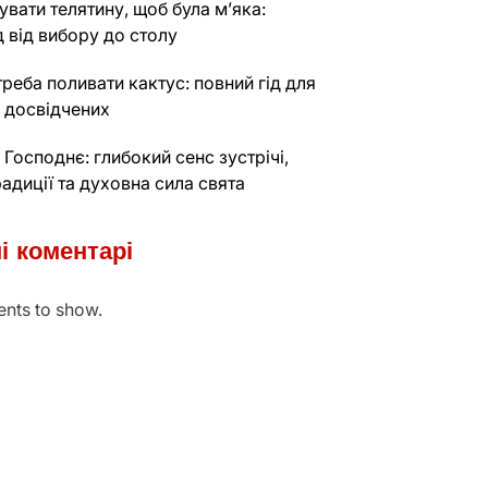
увати телятину, щоб була м’яка:
д від вибору до столу
треба поливати кактус: повний гід для
і досвідчених
 Господнє: глибокий сенс зустрічі,
традиції та духовна сила свята
і коментарі
nts to show.