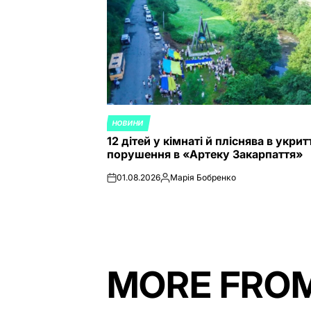
НОВИНИ
POSTED
12 дітей у кімнаті й пліснява в укритт
IN
порушення в «Артеку Закарпаття»
01.08.2026
Марія Бобренко
on
Posted
by
MORE FRO