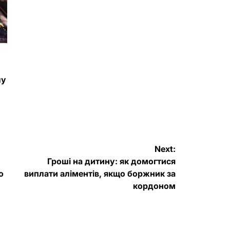
лу
Next:
Гроші на дитину: як домогтися
ю
виплати аліментів, якщо боржник за
кордоном