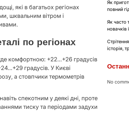
Як пригот
дощі, які в багатьох регіонах
повний гі
и, шквальним вітром і
Як часто 
ивами.
новачків 
талі по регіонах
Стрітення
історія, 
уде комфортною: +22…+26 градусів
Останн
 +24…+29 градусів. У Києві
озу, а стовпчики термометрів
No comme
навіть спекотним у деякі дні, проте
ваннями тиску та періодами задухи