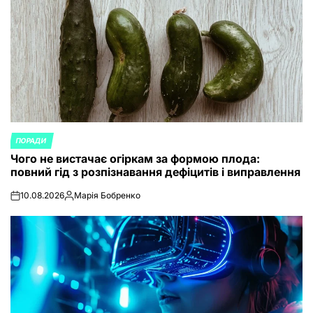
ПОРАДИ
POSTED
Чого не вистачає огіркам за формою плода:
IN
повний гід з розпізнавання дефіцитів і виправлення
10.08.2026
Марія Бобренко
on
Posted
by