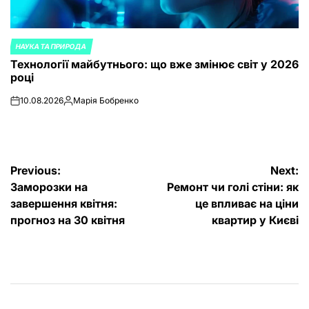
НАУКА ТА ПРИРОДА
POSTED
Технології майбутнього: що вже змінює світ у 2026
IN
році
10.08.2026
Марія Бобренко
on
Posted
by
Post
Previous:
Next:
Заморозки на
Ремонт чи голі стіни: як
navigation
завершення квітня:
це впливає на ціни
прогноз на 30 квітня
квартир у Києві