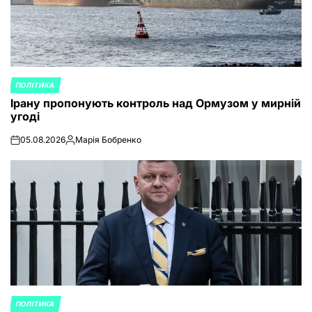
ПОЛІТИКА
POSTED
Ірану пропонують контроль над Ормузом у мирній
IN
угоді
05.08.2026
Марія Бобренко
on
Posted
by
ПОЛІТИКА
POSTED