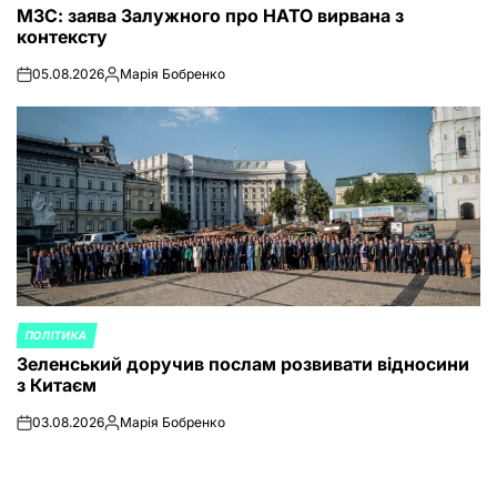
МЗС: заява Залужного про НАТО вирвана з
IN
контексту
05.08.2026
Марія Бобренко
on
Posted
by
ПОЛІТИКА
POSTED
Зеленський доручив послам розвивати відносини
IN
з Китаєм
03.08.2026
Марія Бобренко
on
Posted
by