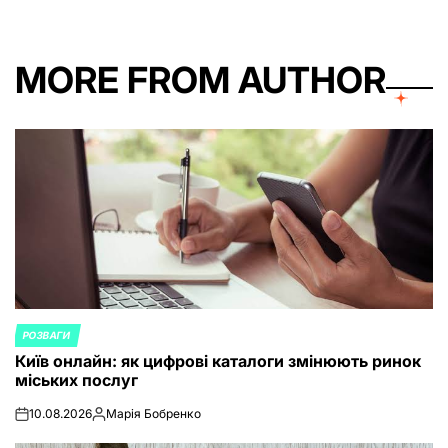
MORE FROM AUTHOR
РОЗВАГИ
POSTED
Київ онлайн: як цифрові каталоги змінюють ринок
IN
міських послуг
10.08.2026
Марія Бобренко
on
Posted
by