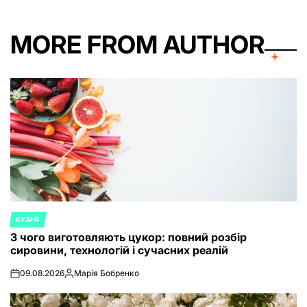
MORE FROM AUTHOR
КУХНЯ
POSTED
З чого виготовляють цукор: повний розбір
IN
сировини, технологій і сучасних реалій
09.08.2026
Марія Бобренко
on
Posted
by