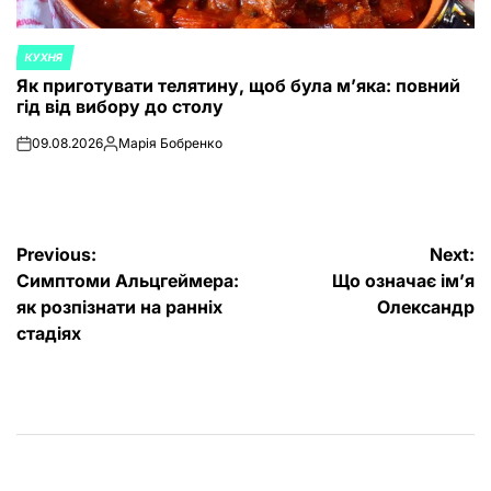
КУХНЯ
POSTED
Як приготувати телятину, щоб була м’яка: повний
IN
гід від вибору до столу
09.08.2026
Марія Бобренко
on
Posted
by
Post
Previous:
Next:
Симптоми Альцгеймера:
Що означає ім’я
navigation
як розпізнати на ранніх
Олександр
стадіях