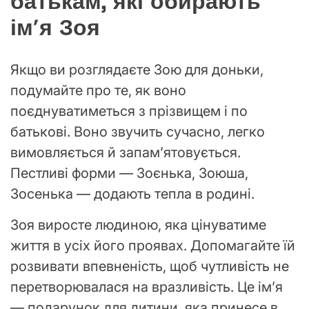
батькам, які обирають
ім’я Зоя
Якщо ви розглядаєте Зою для доньки,
подумайте про те, як воно
поєднуватиметься з прізвищем і по
батькові. Воно звучить сучасно, легко
вимовляється й запам’ятовується.
Пестливі форми — Зоєнька, Зоюша,
Зосенька — додають тепла в родині.
Зоя виросте людиною, яка цінуватиме
життя в усіх його проявах. Допомагайте їй
розвивати впевненість, щоб чутливість не
перетворювалася на вразливість. Це ім’я
— подарунок для дитини, яка принесе в