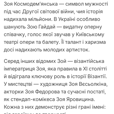
Зоя Космодем’янська — символ мужності
під час Другої світової війни, чия історія
надихала мільйони. В Україні особливо
шанують Зою Гайдай — видатну оперну
співачку, голос якої звучав у Київському
театрі опери та балету. Її талант і харизма
досі надихають молодих артисток.
Серед інших відомих Зой — візантійська
імператриця Зоя, яка правила в XI столітті
й відіграла ключову роль в історії Візантії.
У мистецтві — художниця Зоя Вєсьолкіна,
акторки Зоя Федорова та сучасні постаті,
як стендап-комікеса Зоя Яровицина.
Кожна з них демонструє різні грані імені: