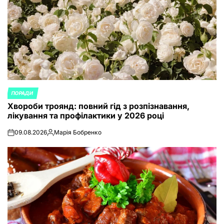
ПОРАДИ
POSTED
Хвороби троянд: повний гід з розпізнавання,
IN
лікування та профілактики у 2026 році
09.08.2026
Марія Бобренко
on
Posted
by