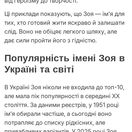
від героїзму до творчості.
Ці приклади показують, що Зоя — ім’я для
тих, хто готовий жити яскраво й залишати
слід. Воно не обіцяє легкого шляху, але
дає сили пройти його з гідністю.
Популярність імені Зоя в
Україні та світі
В Україні Зоя ніколи не входила до топ-10,
але мала пік популярності в середині XX
століття. За даними реєстрів, у 1951 році
ім’я обирали частіше, а сьогодні воно
потрапляє до списку рідкісних, але
привабливих варіантів. У 2025 році Зоя