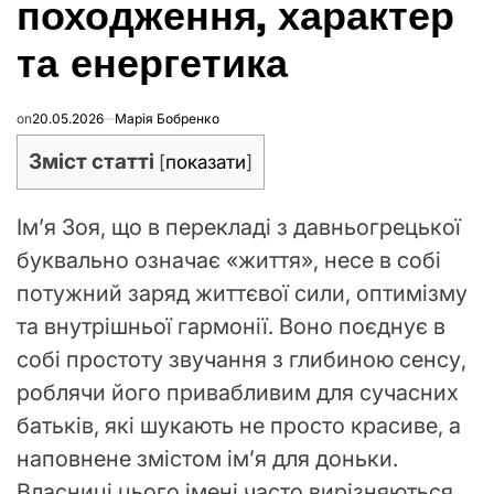
походження, характер
та енергетика
on
20.05.2026
Марія Бобренко
Зміст статті
[
показати
]
Ім’я Зоя, що в перекладі з давньогрецької
буквально означає «життя», несе в собі
потужний заряд життєвої сили, оптимізму
та внутрішньої гармонії. Воно поєднує в
собі простоту звучання з глибиною сенсу,
роблячи його привабливим для сучасних
батьків, які шукають не просто красиве, а
наповнене змістом ім’я для доньки.
Власниці цього імені часто вирізняються