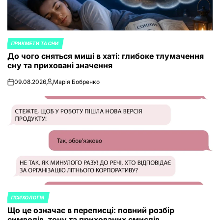
ПРИКМЕТИ ТА СНИ
POSTED
До чого сняться миші в хаті: глибоке тлумачення
IN
сну та приховані значення
09.08.2026
Марія Бобренко
on
Posted
by
ПСИХОЛОГІЯ
POSTED
Що це означає в переписці: повний розбір
IN
символів, тону та прихованих смислів