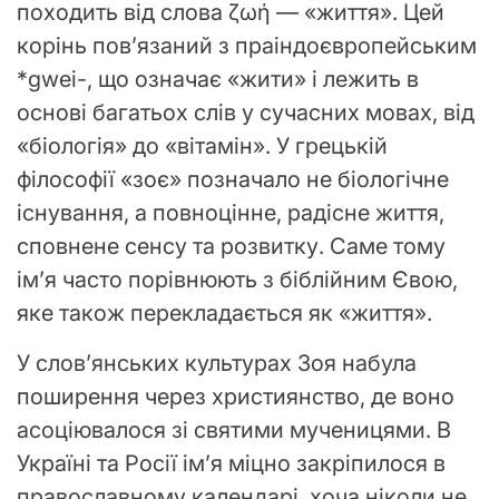
походить від слова ζωή — «життя». Цей
корінь пов’язаний з праіндоєвропейським
*gwei-, що означає «жити» і лежить в
основі багатьох слів у сучасних мовах, від
«біологія» до «вітамін». У грецькій
філософії «зоє» позначало не біологічне
існування, а повноцінне, радісне життя,
сповнене сенсу та розвитку. Саме тому
ім’я часто порівнюють з біблійним Євою,
яке також перекладається як «життя».
У слов’янських культурах Зоя набула
поширення через християнство, де воно
асоціювалося зі святими мученицями. В
Україні та Росії ім’я міцно закріпилося в
православному календарі, хоча ніколи не