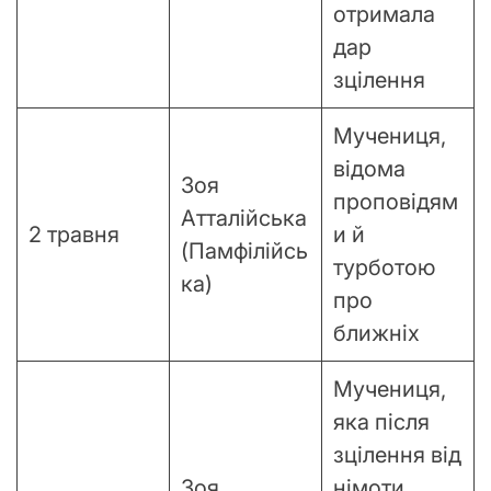
отримала
дар
зцілення
Мучениця,
відома
Зоя
проповідям
Атталійська
2 травня
и й
(Памфілійсь
турботою
ка)
про
ближніх
Мучениця,
яка після
зцілення від
Зоя
німоти