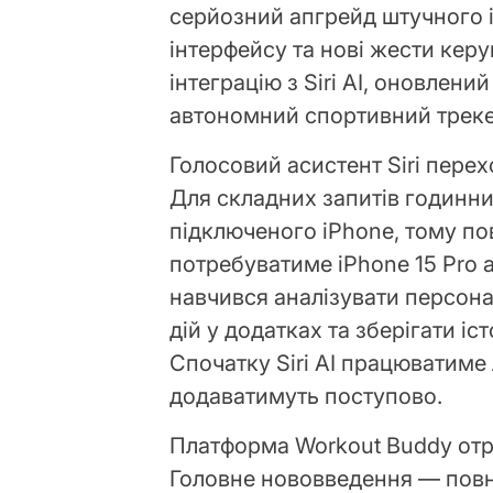
серйозний апгрейд штучного 
інтерфейсу та нові жести кер
інтеграцію з Siri AI, оновлений
автономний спортивний треке
Голосовий асистент Siri перехо
Для складних запитів годинн
підключеного iPhone, тому по
потребуватиме iPhone 15 Pro 
навчився аналізувати персона
дій у додатках та зберігати іс
Спочатку Siri AI працюватиме 
додаватимуть поступово.
Платформа Workout Buddy отр
Головне нововведення — повн