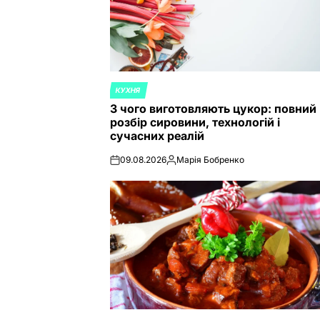
КУХНЯ
POSTED
З чого виготовляють цукор: повний
IN
розбір сировини, технологій і
сучасних реалій
09.08.2026
Марія Бобренко
on
Posted
by