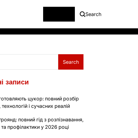
Menu
Search
Search
і записи
готовляють цукор: повний розбір
 технологій і сучасних реалій
роянд: повний гід з розпізнавання,
 та профілактики у 2026 році