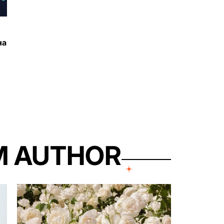
на
M AUTHOR