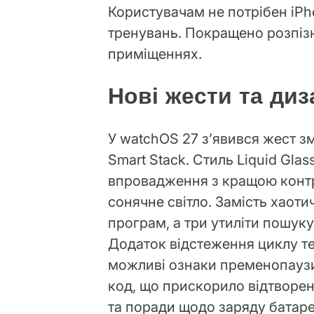
Користувачам не потрібен iPho
тренувань. Покращено розпізн
приміщеннях.
Нові жести та диза
У watchOS 27 з’явився жест з
Smart Stack. Стиль Liquid Gla
впровадження з кращою контр
сонячне світло. Замість хаоти
програм, а три утиліти пошуку
Додаток відстеження циклу т
можливі ознаки пременопаузи
код, що прискорило відтворен
та поради щодо заряду батаре