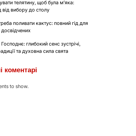
увати телятину, щоб була м’яка:
д від вибору до столу
треба поливати кактус: повний гід для
і досвідчених
 Господнє: глибокий сенс зустрічі,
традиції та духовна сила свята
і коментарі
nts to show.