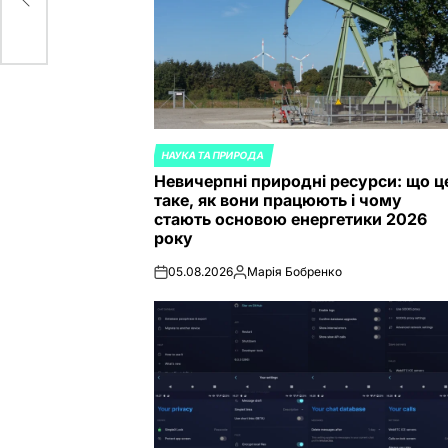
НАУКА ТА ПРИРОДА
POSTED
Невичерпні природні ресурси: що ц
IN
таке, як вони працюють і чому
стають основою енергетики 2026
року
05.08.2026
Марія Бобренко
on
Posted
by