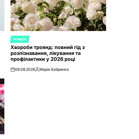
ПОРАДИ
POSTED
Хвороби троянд: повний гід з
IN
розпізнавання, лікування та
профілактики у 2026 році
09.08.2026
Марія Бобренко
on
Posted
by