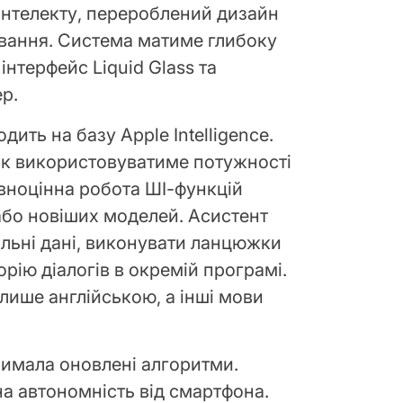
інтелекту, перероблений дизайн
ування. Система матиме глибоку
 інтерфейс Liquid Glass та
р.
дить на базу Apple Intelligence.
ик використовуватиме потужності
вноцінна робота ШІ-функцій
або новіших моделей. Асистент
льні дані, виконувати ланцюжки
торію діалогів в окремій програмі.
лише англійською, а інші мови
имала оновлені алгоритми.
а автономність від смартфона.