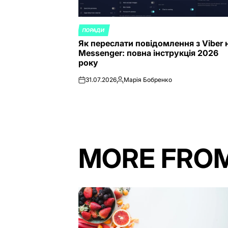
ПОРАДИ
POSTED
Як переслати повідомлення з Viber 
IN
Messenger: повна інструкція 2026
року
31.07.2026
Марія Бобренко
on
Posted
by
MORE FRO