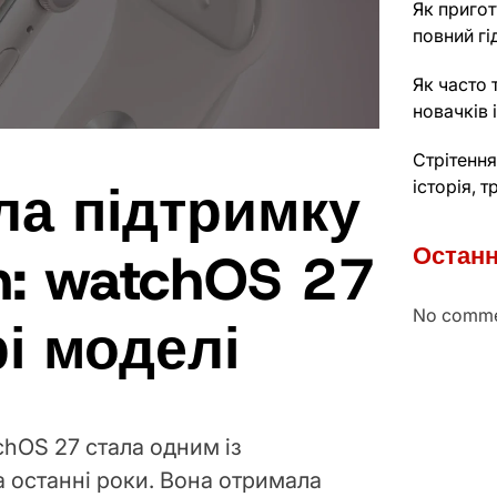
Як пригот
повний гі
Як часто 
новачків 
Стрітення
ала підтримку
історія, 
Останн
h: watchOS 27
No comme
рі моделі
hOS 27 стала одним із
 останні роки. Вона отримала