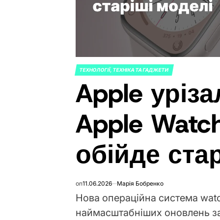
ТЕХНОЛОГІЇ, ТЕХНІКА ТА ГАДЖЕТИ
POSTED
Apple уріз
IN
Apple Watc
обійде ста
on
11.06.2026
Марія Бобренко
Нова операційна система watc
наймасштабніших оновлень за