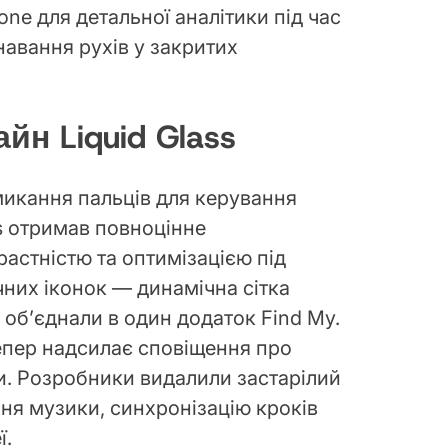
ne для детальної аналітики під час
авання рухів у закритих
йн Liquid Glass
микання пальців для керування
ss отримав повноцінне
астністю та оптимізацією під
чних іконок — динамічна сітка
 об’єднали в один додаток Find My.
епер надсилає сповіщення про
. Розробники видалили застарілий
ня музики, синхронізацію кроків
ї.