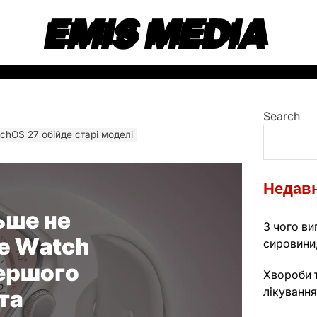
EMIS MEDIA
Search
tchOS 27 обійде старі моделі
Недавн
З чого ви
сировини,
Хвороби т
лікування