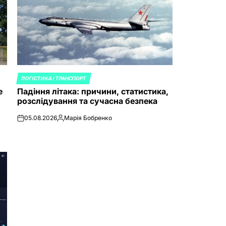
ЛОГІСТИКА І ТРАНСПОРТ
POSTED
е
Падіння літака: причини, статистика,
IN
розслідування та сучасна безпека
05.08.2026
Марія Бобренко
on
Posted
by