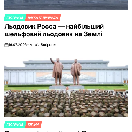
ГЕОГРАФІЯ
НАУКА ТА ПРИРОДА
POSTED
Льодовик Росса — найбільший
IN
шельфовий льодовик на Землі
16.07.2026
Марія Бобренко
on
ГЕОГРАФІЯ
КРАЇНИ
POSTED
IN