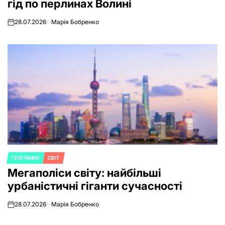
гід по перлинах Волині
28.07.2026
Марія Бобренко
on
ГЕОГРАФІЯ
СВІТ
POSTED
Мегаполіси світу: найбільші
IN
урбаністичні гіганти сучасності
28.07.2026
Марія Бобренко
on