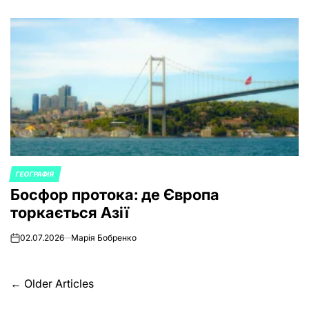
ГЕОГРАФІЯ
POSTED
Босфор протока: де Європа
IN
торкається Азії
02.07.2026
Марія Бобренко
on
Posts
←
Older Articles