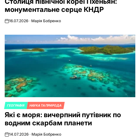
Столиця північної кореї Пхеньян:
монументальне серце КНДР
16.07.2026
Марія Бобренко
on
ГЕОГРАФІЯ
НАУКА ТА ПРИРОДА
POSTED
Які є моря: вичерпний путівник по
IN
водним скарбам планети
14.07.2026
Марія Бобренко
on