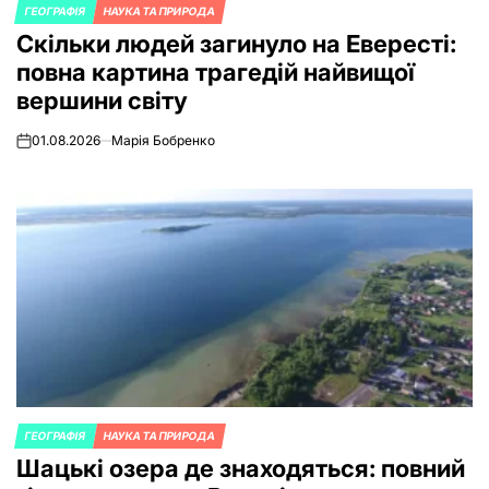
ГЕОГРАФІЯ
НАУКА ТА ПРИРОДА
POSTED
Скільки людей загинуло на Евересті:
IN
повна картина трагедій найвищої
вершини світу
01.08.2026
Марія Бобренко
on
ГЕОГРАФІЯ
НАУКА ТА ПРИРОДА
POSTED
Шацькі озера де знаходяться: повний
IN