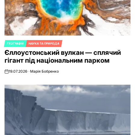
ГЕОГРАФІЯ
НАУКА ТА ПРИРОДА
POSTED
Єллоустонський вулкан — сплячий
IN
гігант під національним парком
19.07.2026
Марія Бобренко
on