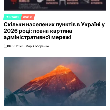
ГЕОГРАФІЯ
КРАЇНИ
POSTED
Скільки населених пунктів в Україні у
IN
2026 році: повна картина
адміністративної мережі
06.08.2026
Марія Бобренко
on