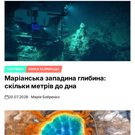
ГЕОГРАФІЯ
НАУКА ТА ПРИРОДА
POSTED
Маріанська западина глибина:
IN
скільки метрів до дна
20.07.2026
Марія Бобренко
on