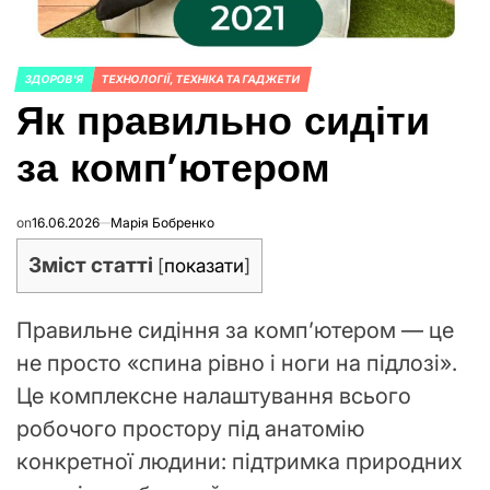
ЗДОРОВ'Я
ТЕХНОЛОГІЇ, ТЕХНІКА ТА ГАДЖЕТИ
POSTED
Як правильно сидіти
IN
за комп’ютером
on
16.06.2026
Марія Бобренко
Зміст статті
[
показати
]
Правильне сидіння за комп’ютером — це
не просто «спина рівно і ноги на підлозі».
Це комплексне налаштування всього
робочого простору під анатомію
конкретної людини: підтримка природних