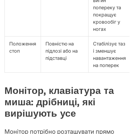
вигин
попереку та
покращує
кровообіг у
ногах
Положення
Повністю на
Стабілізує таз
стоп
підлозі або на
і зменшує
підставці
навантаження
на поперек
Монітор, клавіатура та
миша: дрібниці, які
вирішують усе
Монітор потрібно розташувати прямо