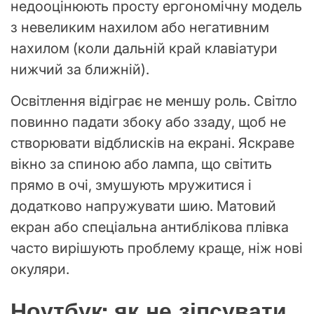
недооцінюють просту ергономічну модель
з невеликим нахилом або негативним
нахилом (коли дальній край клавіатури
нижчий за ближній).
Освітлення відіграє не меншу роль. Світло
повинно падати збоку або ззаду, щоб не
створювати відблисків на екрані. Яскраве
вікно за спиною або лампа, що світить
прямо в очі, змушують мружитися і
додатково напружувати шию. Матовий
екран або спеціальна антиблікова плівка
часто вирішують проблему краще, ніж нові
окуляри.
Ноутбук: як не зіпсувати