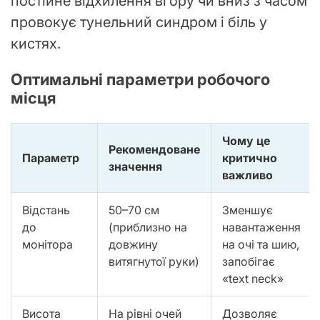
постійне відхилення вгору чи вниз з часом
провокує тунельний синдром і біль у
кистях.
Оптимальні параметри робочого
місця
Чому це
Рекомендоване
Параметр
критично
значення
важливо
Відстань
50–70 см
Зменшує
до
(приблизно на
навантаження
монітора
довжину
на очі та шию,
витягнутої руки)
запобігає
«text neck»
Висота
На рівні очей
Дозволяє