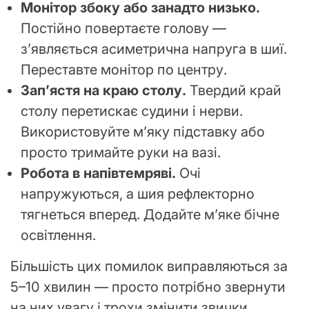
Монітор збоку або занадто низько.
Постійно повертаєте голову —
з’являється асиметрична напруга в шиї.
Переставте монітор по центру.
Зап’ястя на краю столу.
Твердий край
столу перетискає судини і нерви.
Використовуйте м’яку підставку або
просто тримайте руки на вазі.
Робота в напівтемряві.
Очі
напружуються, а шия рефлекторно
тягнеться вперед. Додайте м’яке бічне
освітлення.
Більшість цих помилок виправляються за
5–10 хвилин — просто потрібно звернути
на них увагу і трохи змінити звички.