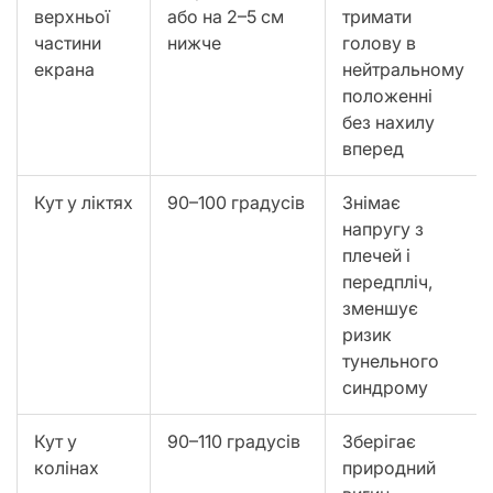
верхньої
або на 2–5 см
тримати
частини
нижче
голову в
екрана
нейтральному
положенні
без нахилу
вперед
Кут у ліктях
90–100 градусів
Знімає
напругу з
плечей і
передпліч,
зменшує
ризик
тунельного
синдрому
Кут у
90–110 градусів
Зберігає
колінах
природний