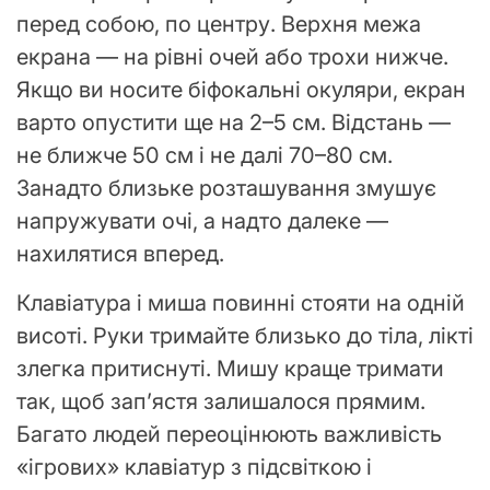
перед собою, по центру. Верхня межа
екрана — на рівні очей або трохи нижче.
Якщо ви носите біфокальні окуляри, екран
варто опустити ще на 2–5 см. Відстань —
не ближче 50 см і не далі 70–80 см.
Занадто близьке розташування змушує
напружувати очі, а надто далеке —
нахилятися вперед.
Клавіатура і миша повинні стояти на одній
висоті. Руки тримайте близько до тіла, лікті
злегка притиснуті. Мишу краще тримати
так, щоб зап’ястя залишалося прямим.
Багато людей переоцінюють важливість
«ігрових» клавіатур з підсвіткою і