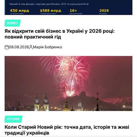
БІЗНЕС
POSTED
Як відкрити свій бізнес в Україні у 2026 році:
IN
повний практичний гід
08.08.2026
Марія Бобренко
on
Posted
by
ІСТОРІЯ
POSTED
Коли Старий Новий рік: точна дата, історія та живі
IN
традиції українців