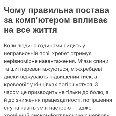
Чому правильна постава
за комп’ютером впливає
на все життя
Коли людина годинами сидить у
неправильній позі, хребет отримує
нерівномірне навантаження. М’язи спини
та шиї перевантажуються, міжхребцеві
диски відчувають підвищений тиск, а
кровообіг у кінцівках погіршується. З
часом це призводить не тільки до болю, а
й до зниження працездатності, погіршення
сну та навіть змін настрою — адже
хронічний дискомфорт виснажує нервову