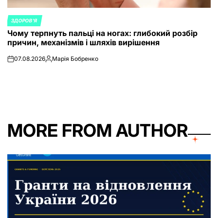
ЗДОРОВ'Я
POSTED
Чому терпнуть пальці на ногах: глибокий розбір
IN
причин, механізмів і шляхів вирішення
07.08.2026
Марія Бобренко
on
Posted
by
MORE FROM AUTHOR