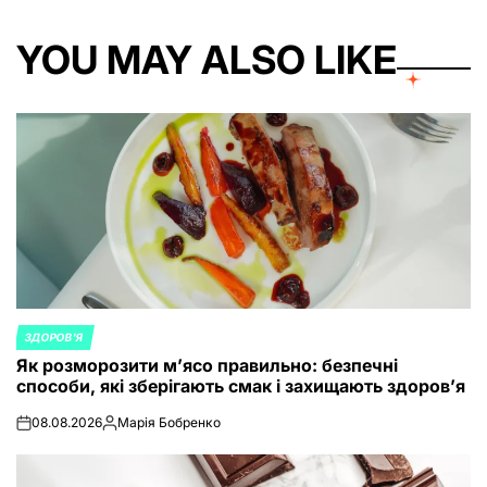
YOU MAY ALSO LIKE
ЗДОРОВ'Я
POSTED
Як розморозити м’ясо правильно: безпечні
IN
способи, які зберігають смак і захищають здоров’я
08.08.2026
Марія Бобренко
on
Posted
by