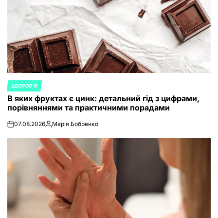
ЗДОРОВ'Я
POSTED
В яких фруктах є цинк: детальний гід з цифрами,
IN
порівняннями та практичними порадами
07.08.2026
Марія Бобренко
on
Posted
by