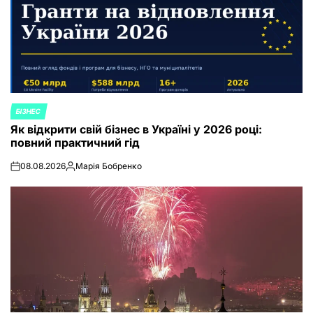
БІЗНЕС
POSTED
Як відкрити свій бізнес в Україні у 2026 році:
IN
повний практичний гід
08.08.2026
Марія Бобренко
on
Posted
by