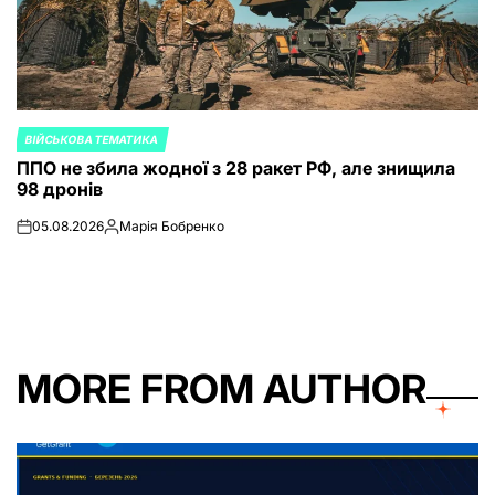
ВІЙСЬКОВА ТЕМАТИКА
POSTED
ППО не збила жодної з 28 ракет РФ, але знищила
IN
98 дронів
05.08.2026
Марія Бобренко
on
Posted
by
MORE FROM AUTHOR