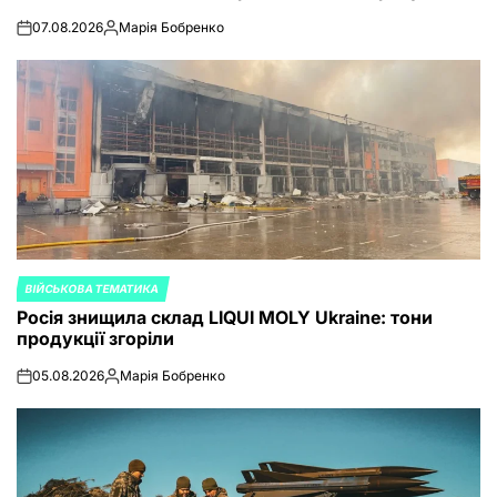
07.08.2026
Марія Бобренко
on
Posted
by
ВІЙСЬКОВА ТЕМАТИКА
POSTED
Росія знищила склад LIQUI MOLY Ukraine: тони
IN
продукції згоріли
05.08.2026
Марія Бобренко
on
Posted
by