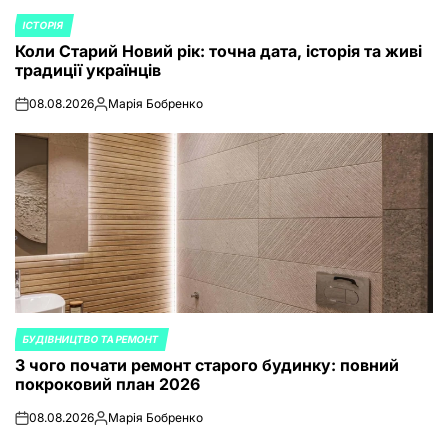
ІСТОРІЯ
POSTED
Коли Старий Новий рік: точна дата, історія та живі
IN
традиції українців
08.08.2026
Марія Бобренко
on
Posted
by
БУДІВНИЦТВО ТА РЕМОНТ
POSTED
З чого почати ремонт старого будинку: повний
IN
покроковий план 2026
08.08.2026
Марія Бобренко
on
Posted
by