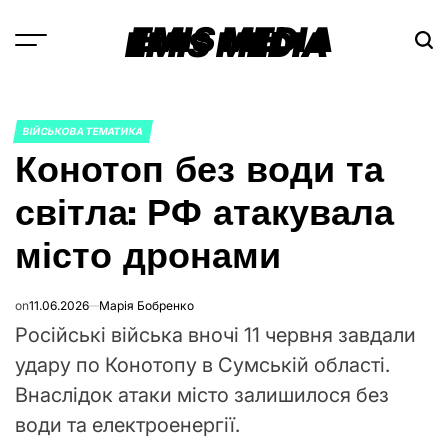
Skip
EMIS MEDIA
to
content
ВІЙСЬКОВА ТЕМАТИКА
POSTED
Конотоп без води та
IN
світла: РФ атакувала
місто дронами
on
11.06.2026
Марія Бобренко
Російські війська вночі 11 червня завдали
удару по Конотопу в Сумській області.
Внаслідок атаки місто залишилося без
води та електроенергії.