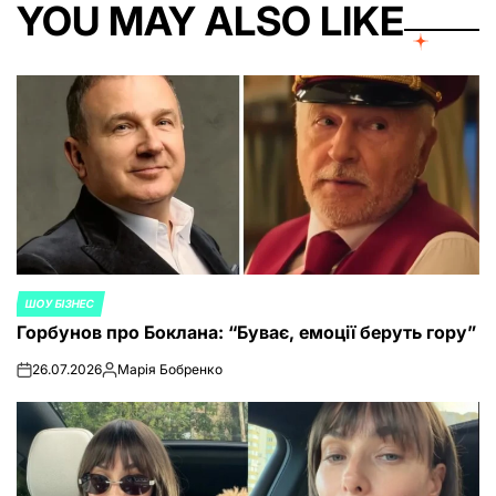
YOU MAY ALSO LIKE
ШОУ БІЗНЕС
POSTED
Горбунов про Боклана: “Буває, емоції беруть гору”
IN
26.07.2026
Марія Бобренко
on
Posted
by