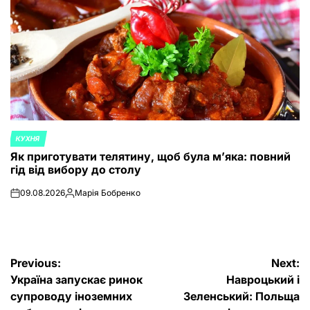
КУХНЯ
POSTED
Як приготувати телятину, щоб була м’яка: повний
IN
гід від вибору до столу
09.08.2026
Марія Бобренко
on
Posted
by
Post
Previous:
Next:
Україна запускає ринок
Навроцький і
navigation
супроводу іноземних
Зеленський: Польща