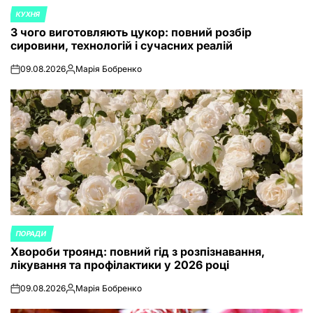
КУХНЯ
POSTED
З чого виготовляють цукор: повний розбір
IN
сировини, технологій і сучасних реалій
09.08.2026
Марія Бобренко
on
Posted
by
ПОРАДИ
POSTED
Хвороби троянд: повний гід з розпізнавання,
IN
лікування та профілактики у 2026 році
09.08.2026
Марія Бобренко
on
Posted
by