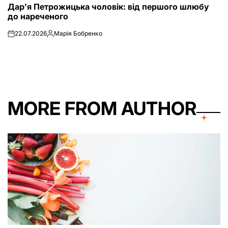
Дар’я Петрожицька чоловік: від першого шлюбу
IN
до нареченого
22.07.2026
Марія Бобренко
on
Posted
by
MORE FROM AUTHOR