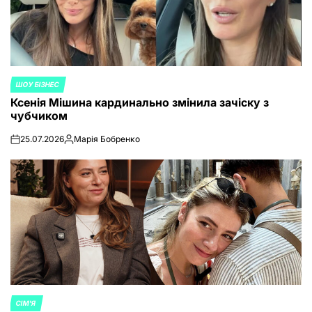
ШОУ БІЗНЕС
POSTED
Ксенія Мішина кардинально змінила зачіску з
IN
чубчиком
25.07.2026
Марія Бобренко
on
Posted
by
СІМ'Я
POSTED