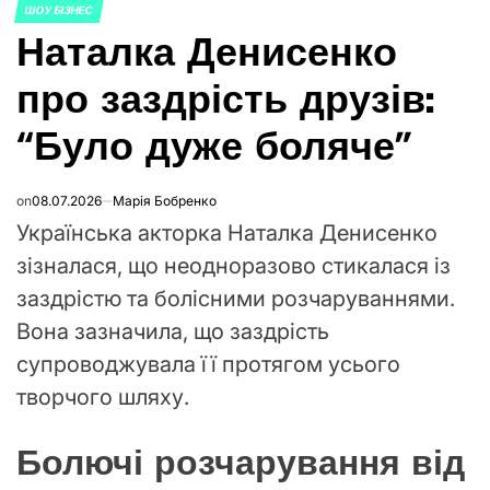
ШОУ БІЗНЕС
POSTED
Наталка Денисенко
IN
про заздрість друзів:
“Було дуже боляче”
on
08.07.2026
Марія Бобренко
Українська акторка Наталка Денисенко
зізналася, що неодноразово стикалася із
заздрістю та болісними розчаруваннями.
Вона зазначила, що заздрість
супроводжувала її протягом усього
творчого шляху.
Болючі розчарування від