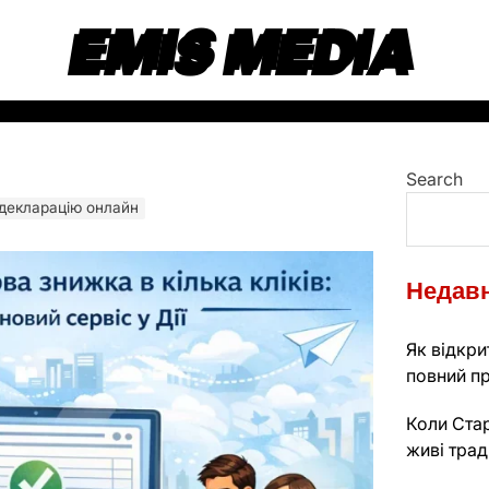
EMIS MEDIA
Search
 декларацію онлайн
Недавн
Як відкрит
повний пр
Коли Стар
живі трад