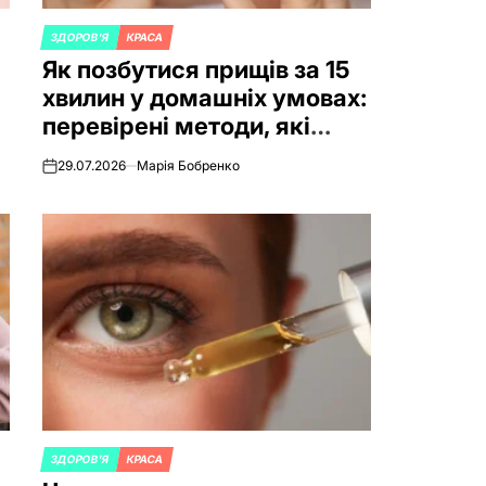
ЗДОРОВ'Я
КРАСА
POSTED
Як позбутися прищів за 15
IN
хвилин у домашніх умовах:
перевірені методи, які
реально працюють
29.07.2026
Марія Бобренко
on
ЗДОРОВ'Я
КРАСА
POSTED