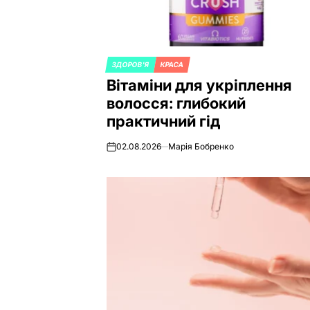
ЗДОРОВ'Я
КРАСА
POSTED
Вітаміни для укріплення
IN
волосся: глибокий
практичний гід
02.08.2026
Марія Бобренко
on