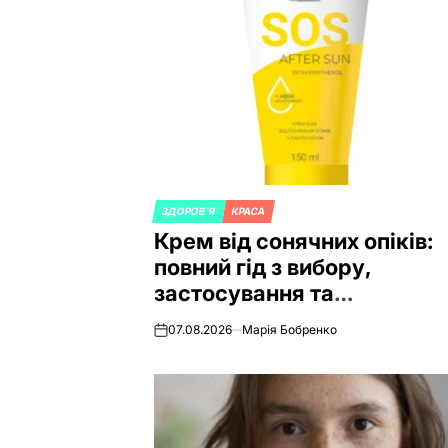
ЗДОРОВ'Я
КРАСА
POSTED
Крем від сонячних опіків:
IN
повний гід з вибору,
застосування та
відновлення шкіри
07.08.2026
Марія Бобренко
on