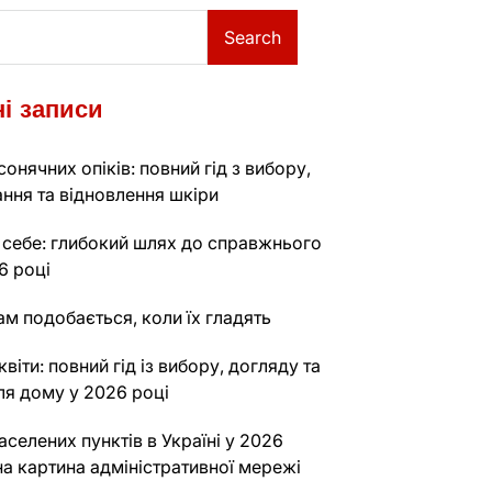
Search
і записи
сонячних опіків: повний гід з вибору,
ння та відновлення шкіри
 себе: глибокий шлях до справжнього
6 році
м подобається, коли їх гладять
віти: повний гід із вибору, догляду та
ля дому у 2026 році
аселених пунктів в Україні у 2026
на картина адміністративної мережі