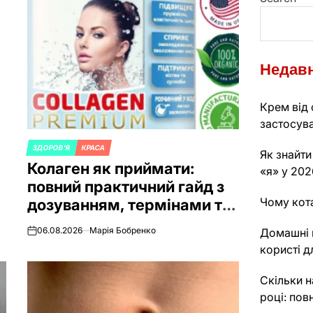
Недавн
Крем від 
застосува
ЗДОРОВ'Я
КРАСА
POSTED
Як знайти
Колаген як приймати:
IN
«я» у 202
повний практичний гайд з
Чому кота
дозуванням, термінами та
нюансами 2026 року
06.08.2026
Марія Бобренко
Домашні к
on
користі д
Скільки н
році: пов