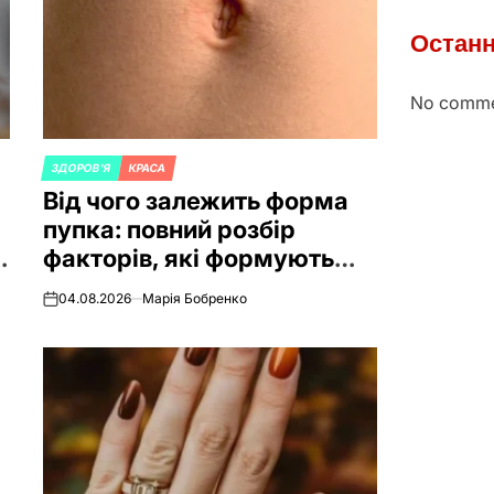
Останн
No comme
ЗДОРОВ'Я
КРАСА
POSTED
Від чого залежить форма
IN
пупка: повний розбір
и
факторів, які формують
його вигляд
04.08.2026
Марія Бобренко
on