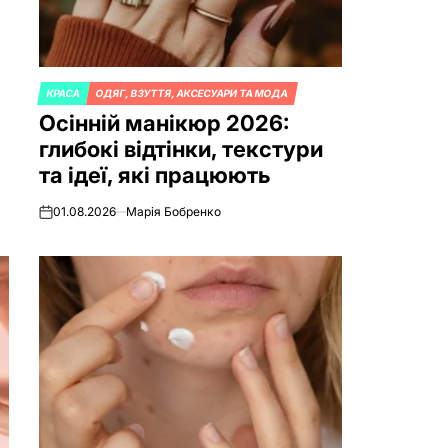
КРАСА
ОДЯГ, ВЗУТТЯ, АКСЕСУАРИ ТА МОДА
POSTED
Осінній манікюр 2026:
IN
глибокі відтінки, текстури
та ідеї, які працюють
01.08.2026
Марія Бобренко
on