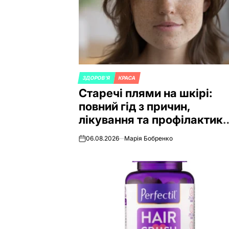
ЗДОРОВ'Я
КРАСА
POSTED
Старечі плями на шкірі:
IN
повний гід з причин,
лікування та профілактик
у 2026 році
06.08.2026
Марія Бобренко
on