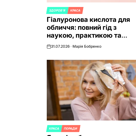
ЗДОРОВ'Я
КРАСА
POSTED
Гіалуронова кислота для
IN
обличчя: повний гід з
наукою, практикою та
нюансами 2026 року
31.07.2026
Марія Бобренко
on
КРАСА
ПОРАДИ
POSTED