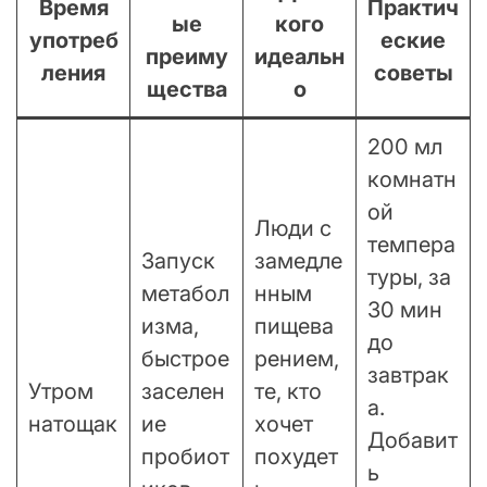
Время
Практич
ые
кого
употреб
еские
преиму
идеальн
ления
советы
щества
о
200 мл
комнатн
ой
Люди с
темпера
Запуск
замедле
туры, за
метабол
нным
30 мин
изма,
пищева
до
быстрое
рением,
завтрак
Утром
заселен
те, кто
а.
натощак
ие
хочет
Добавит
пробиот
похудет
ь