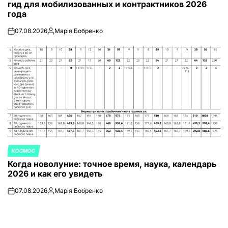
гид для мобилизованных и контрактников 2026
года
07.08.2026
Марія Бобренко
on
Запись
от
КОСМОС
ОПУБЛИКОВАНО
Когда новолуние: точное время, наука, календарь
В
2026 и как его увидеть
07.08.2026
Марія Бобренко
on
Запись
от