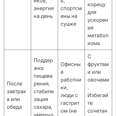
иков,
ь,
корицу
энергия
спортсм
для
на день
ены на
ускорен
сушке
ия
метабол
изма
С
Поддер
Офисны
фруктам
жка
е
и или
пищева
работни
овочами
После
рения,
ки,
.
завтрак
стабили
люди с
Избегай
а или
зация
гастрит
те
обеда
сахара,
ом (не
сочетан
уменьш