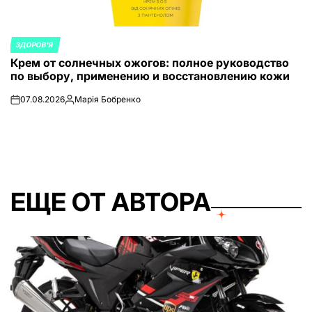
ЗДОРОВ'Я
ОПУБЛИКОВАНО
Крем от солнечных ожогов: полное руководство
В
по выбору, применению и восстановлению кожи
07.08.2026
Марія Бобренко
on
Запись
от
ЕЩЕ ОТ АВТОРА