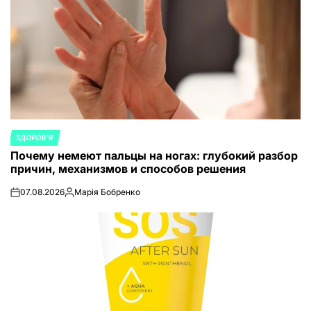
ЗДОРОВ'Я
ОПУБЛИКОВАНО
Почему немеют пальцы на ногах: глубокий разбор
В
причин, механизмов и способов решения
07.08.2026
Марія Бобренко
on
Запись
от