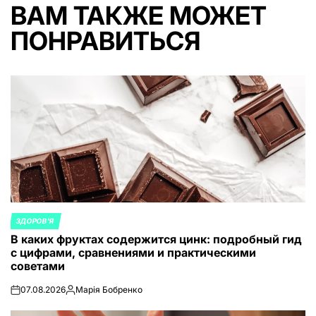
ВАМ ТАКЖЕ МОЖЕТ
ПОНРАВИТЬСЯ
ЗДОРОВ'Я
ОПУБЛИКОВАНО
В каких фруктах содержится цинк: подробный гид
В
с цифрами, сравнениями и практическими
советами
07.08.2026
Марія Бобренко
on
Запись
от