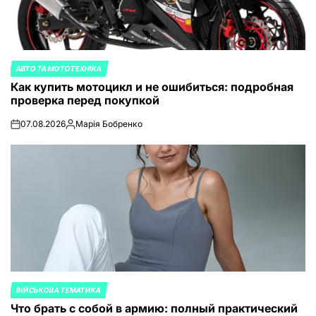
АВТО ТА МОТОТЕХНІКА
ОПУБЛИКОВАНО
Как купить мотоцикл и не ошибиться: подробная
В
проверка перед покупкой
07.08.2026
Марія Бобренко
on
Запись
от
ВІЙСЬКОВА ТЕМАТИКА
ОПУБЛИКОВАНО
Что брать с собой в армию: полный практический
В