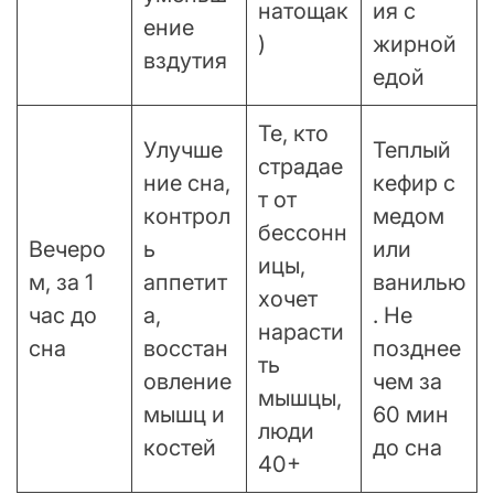
натощак
ия с
ение
)
жирной
вздутия
едой
Те, кто
Улучше
Теплый
страдае
ние сна,
кефир с
т от
контрол
медом
бессонн
Вечеро
ь
или
ицы,
м, за 1
аппетит
ванилью
хочет
час до
а,
. Не
нарасти
сна
восстан
позднее
ть
овление
чем за
мышцы,
мышц и
60 мин
люди
костей
до сна
40+