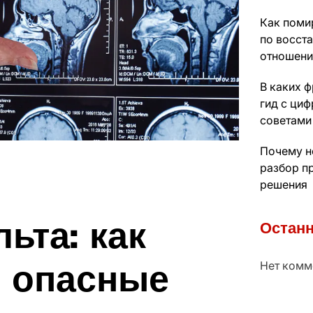
Как поми
по восст
отношени
В каких 
гид с ци
советами
Почему н
разбор п
решения
ьта: как
Останн
ь опасные
Нет комм