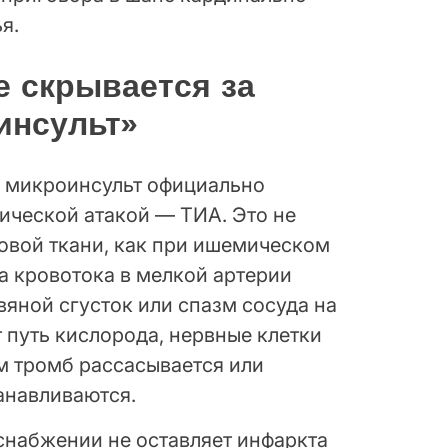
я.
е скрывается за
инсульт»
 микроинсульт официально
ической атакой — ТИА. Это не
овой ткани, как при ишемическом
а кровотока в мелкой артерии
овяной сгусток или спазм сосуда на
 путь кислорода, нервные клетки
ем тромб рассасывается или
анавливаются.
оснабжении не оставляет инфаркта