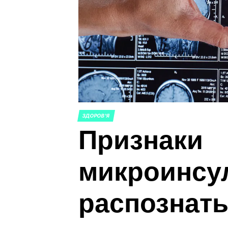
ЗДОРОВ'Я
ОПУБЛИКОВАНО
Признаки
В
микроинсул
распознат