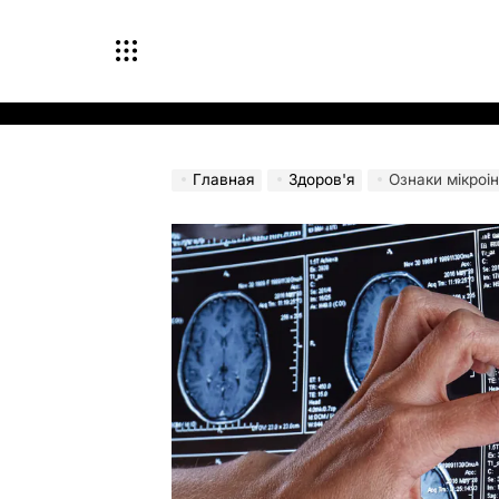
Перейти
к
содержимому
Главная
Здоров'я
Ознаки мікроін