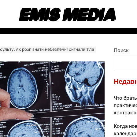
EMIS MEDIA
сульту: як розпізнати небезпечні сигнали тіла
Поиск
Недавн
Что брать
практиче
контракт
Когда нов
календарь