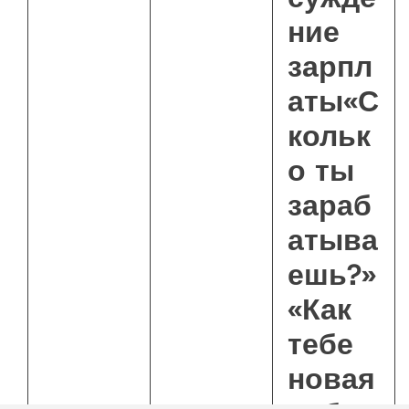
ние
зарпл
аты«С
кольк
о ты
зараб
атыва
ешь?»
«Как
тебе
новая