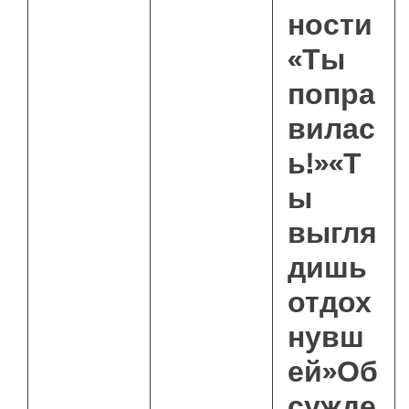
ности
«Ты
попра
вилас
ь!»«Т
ы
выгля
дишь
отдох
нувш
ей»Об
сужде