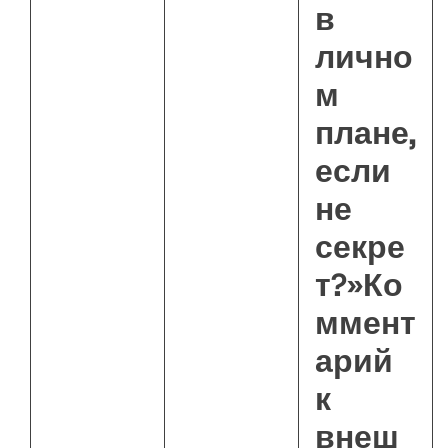
в
лично
м
плане,
если
не
секре
т?»Ко
ммент
арий
к
внеш