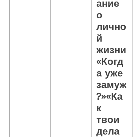
ание
о
лично
й
жизни
«Когд
а уже
замуж
?»«Ка
к
твои
дела