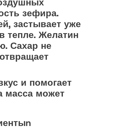
воздушных
ость зефира.
ей, застывает уже
в тепле. Желатин
ю. Сахар не
дотвращает
вкус и помогает
а масса может
иентыn