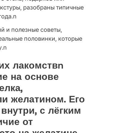
екстуры, разобраны типичные
года.n
й и полезные советы,
еальные половинки, которые
у.n
гих лакомствn
е на основе
елка,
ли желатином. Его
внутри, с лёгким
ичие от