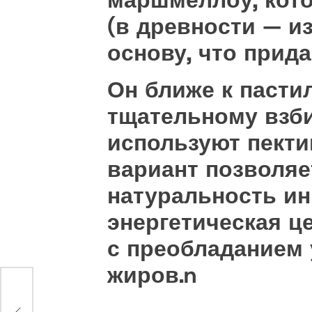
маршмеллоу, кото
(в древности — и
основу, что прид
Он ближе к пастил
тщательному взб
используют пекти
вариант позволяе
натуральность ин
энергетическая це
с преобладанием
жиров.n