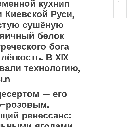
еменной кухниn
и Киевской Руси,
устую сушёную
 яичный белок
греческого бога
ёгкость. В XIX
вали технологию,
.n
десертом — его
о-розовым.
щий ренессанс:
льными ягодами,