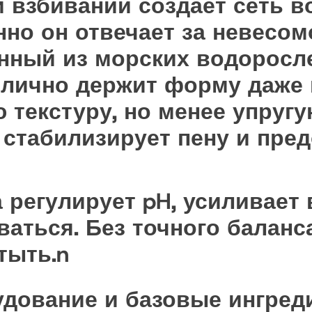
 взбивании создаёт сеть 
но он отвечает за невесом
енный из морских водоросл
тлично держит форму даже 
 текстуру, но менее упругу
н стабилизирует пену и пре
n
 регулирует pH, усиливает 
ваться. Без точного баланс
тыть.n
удование и базовые ингред