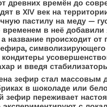
от древних времён до совр
дят в XIV век на территори
очную пастилу на меду — г
о временем в неё добавили
 а название происходит от 
Зефира, символизирующего л
 кондитеры усовершенство
ахар и введя стабилизаторы
ена зефир стал массовым 
риках в шоколаде или бел
й зефир переживает настоя
 экспериментируют с лока