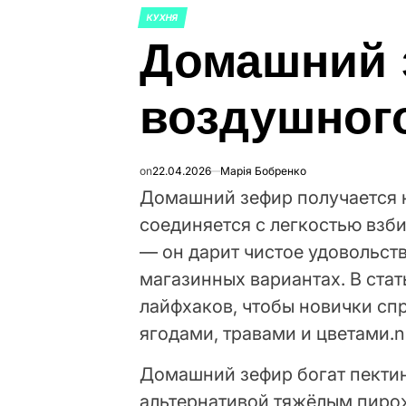
КУХНЯ
ОПУБЛИКОВАНО
Домашний 
В
воздушног
on
22.04.2026
Марія Бобренко
Домашний зефир получается 
соединяется с легкостью взби
— он дарит чистое удовольств
магазинных вариантах. В ста
лайфхаков, чтобы новички сп
ягодами, травами и цветами.n
Домашний зефир богат пектин
альтернативой тяжёлым пирож