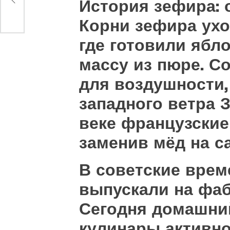
История зефира: 
Корни зефира ухо
где готовили ябл
массу из пюре. С
для воздушности,
западного ветра 
веке французские
заменив мёд на с
В советские врем
выпускали на фаб
Сегодня домашни
кулинары активно