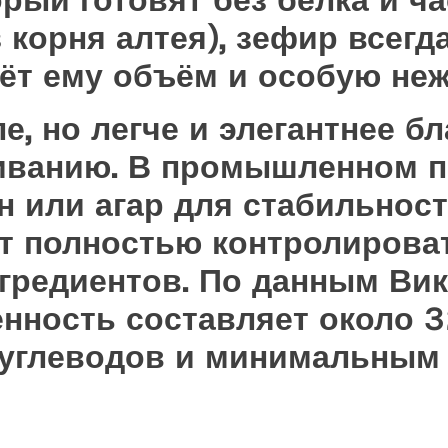
рый готовят без белка и ча
з корня алтея), зефир всег
аёт ему объём и особую неж
е, но легче и элегантнее б
иванию. В промышленном п
н или агар для стабильнос
т полностью контролирова
гредиентов. По данным Вик
нность составляет около 32
 углеводов и минимальным