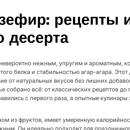
зефир: рецепты 
о десерта
невероятно нежным, упругим и ароматным, к
того белка и стабильностью агар-агара. Этот д
ие от натуральных вкусов без лишних добавок
тье собрано всё: от классических рецептов д
равились с первого раза, а опытные кулинары
ом из фруктов, имеет умеренную калорийност
ным. Он идеально подходит для праздничног