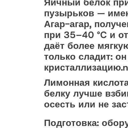
Яичный белок при
пузырьков — имен
Агар-агар, получ
при 35–40 °C и о
даёт более мягкую
только сладит: о
кристаллизацию.
Лимонная кислота
белку лучше взби
осесть или не зас
Подготовка: обор