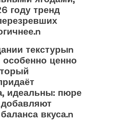
6 году тренд
 перезревших
огичнее.n
дании текстурыn
 особенно ценно
оторый
придаёт
а, идеальны: пюре
ы добавляют
баланса вкуса.n