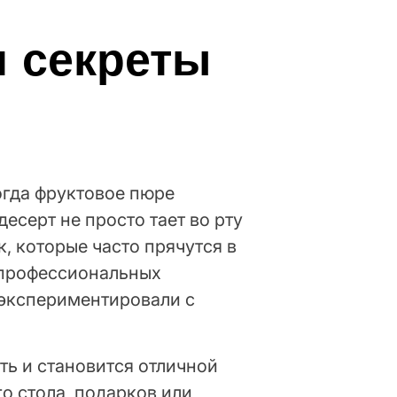
и секреты
огда фруктовое пюре
есерт не просто тает во рту
, которые часто прячутся в
о профессиональных
 экспериментировали с
ь и становится отличной
о стола, подарков или