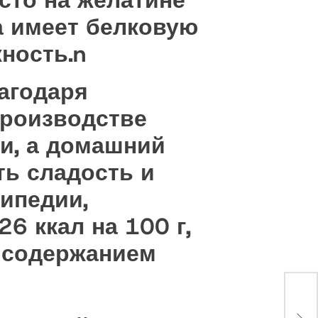
сто на желатине
да имеет белковую
ность.n
лагодаря
роизводстве
ти, а домашний
ть сладость и
ипедии,
6 ккал на 100 г,
 содержанием