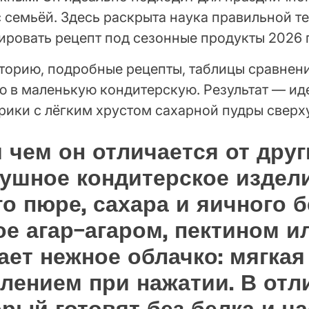
с семьёй. Здесь раскрыта наука правильной т
тировать рецепт под сезонные продукты 2026 
сторию, подробные рецепты, таблицы сравнени
ю в маленькую кондитерскую. Результат — ид
рики с лёгким хрустом сахарной пудры сверх
и чем он отличается от дру
ушное кондитерское издели
о пюре, сахара и яичного б
е агар-агаром, пектином и
ет нежное облачко: мягкая 
лением при нажатии. В отл