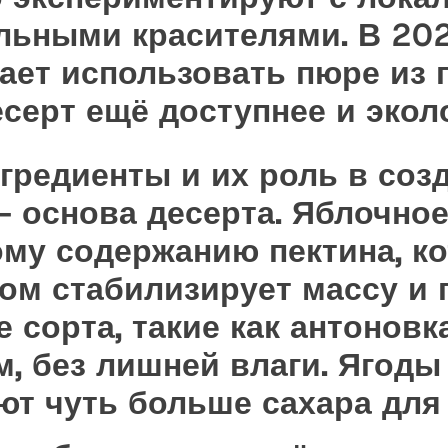
льными красителями. В 202
дает использовать пюре из
есерт ещё доступнее и экол
нгредиенты и их роль в соз
 основа десерта. Яблочное
му содержанию пектина, к
м стабилизирует массу и 
 сорта, такие как антоновк
м, без лишней влаги. Ягод
ют чуть больше сахара для 