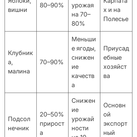
Яблоки,
Карпата
80–90%
урожая
вишни
х и на
на 70–
Полесье
80%
Меньши
е ягоды,
Приусад
Клубник
снижен
ебные
а,
70–90%
ие
хозяйст
малина
качеств
ва
а
Снижен
Основн
ие
20–50%
ой
Подсол
урожай
прирост
экспорт
нечник
ности
а
ный