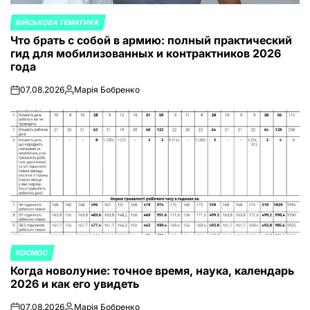
ВІЙСЬКОВА ТЕМАТИКА
ОПУБЛИКОВАНО
Что брать с собой в армию: полный практический
В
гид для мобилизованных и контрактников 2026
года
07.08.2026
Марія Бобренко
on
Запись
от
КОСМОС
ОПУБЛИКОВАНО
Когда новолуние: точное время, наука, календарь
В
2026 и как его увидеть
07.08.2026
Марія Бобренко