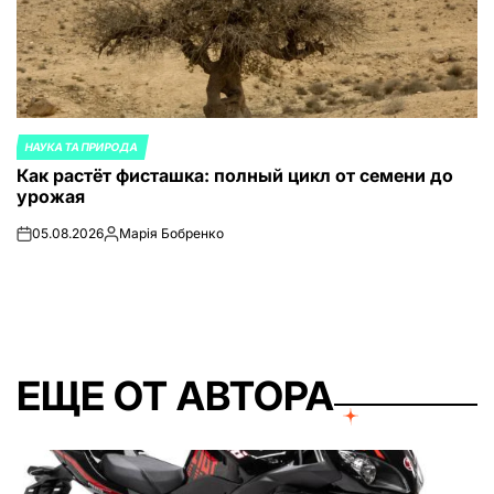
НАУКА ТА ПРИРОДА
ОПУБЛИКОВАНО
Как растёт фисташка: полный цикл от семени до
В
урожая
05.08.2026
Марія Бобренко
on
Запись
от
ЕЩЕ ОТ АВТОРА