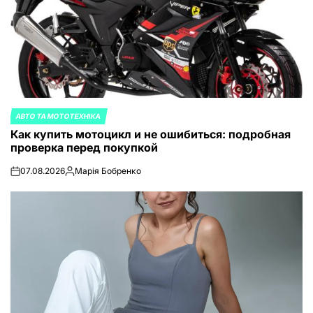
АВТО ТА МОТОТЕХНІКА
ОПУБЛИКОВАНО
Как купить мотоцикл и не ошибиться: подробная
В
проверка перед покупкой
07.08.2026
Марія Бобренко
on
Запись
от