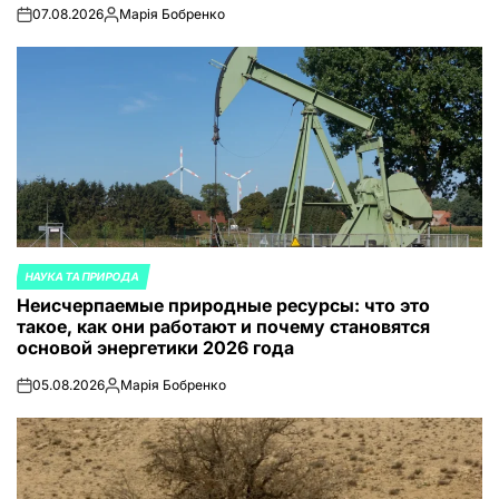
07.08.2026
Марія Бобренко
on
Запись
от
НАУКА ТА ПРИРОДА
ОПУБЛИКОВАНО
Неисчерпаемые природные ресурсы: что это
В
такое, как они работают и почему становятся
основой энергетики 2026 года
05.08.2026
Марія Бобренко
on
Запись
от