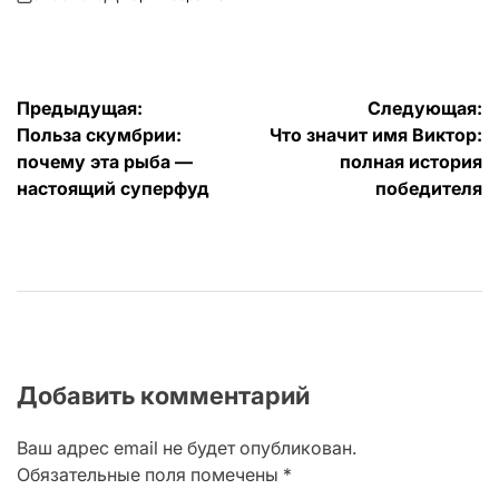
on
Запись
от
Навигация
Предыдущая:
Следующая:
Польза скумбрии:
Что значит имя Виктор:
по
почему эта рыба —
полная история
записям
настоящий суперфуд
победителя
Добавить комментарий
Ваш адрес email не будет опубликован.
Обязательные поля помечены
*