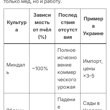
только мёд, но и работу.
Зависи
Послед
Пример
Культур
мость
ствия
в
а
от пчёл
отсутст
Украине
(%)
вия
Полное
исчезно
Импорт,
Миндал
вение
~100%
цены
ь
коммер
×3–5
ческого
урожая
Падени
Сады в
е