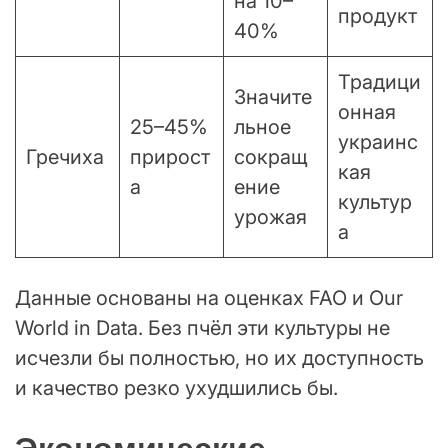
на 10–
продукт
40%
Традици
Значите
онная
25–45%
льное
украинс
Гречиха
прирост
сокращ
кая
а
ение
культур
урожая
а
Данные основаны на оценках FAO и Our
World in Data. Без пчёл эти культуры не
исчезли бы полностью, но их доступность
и качество резко ухудшились бы.