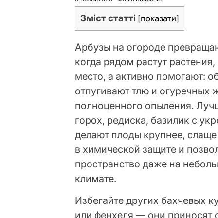
Зміст статті
[
показати
]
Арбузы на огороде превраща
когда рядом растут растения,
место, а активно помогают: о
отпугивают тлю и огуречных 
полноценного опыления. Луч
горох, редиска, базилик с ук
делают плоды крупнее, слаще
в химической защите и позво
пространство даже на неболь
климате.
Избегайте других бахчевых ку
или фенхеля — они приносят 