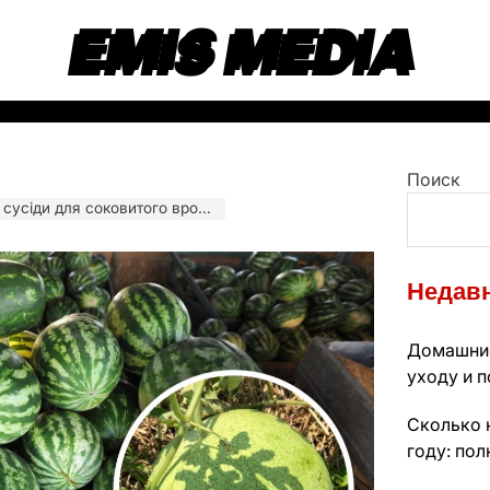
EMIS MEDIA
Поиск
усіди для соковитого врожаю
Недавн
Домашние
уходу и п
Сколько 
году: пол