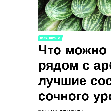
САД І РОСЛИНИ
ОПУБЛИКОВАНО
Что можно
В
рядом с ар
лучшие со
сочного ур
on
16.04.2026
Марія Бобренко