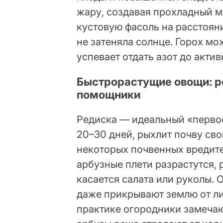
жару, создавая прохладный м
кустовую фасоль на расстояни
не затеняла солнце. Горох мо
успевает отдать азот до акти
Быстрорастущие овощи: ре
помощники
Редиска — идеальный «первоо
20–30 дней, рыхлит почву св
некоторых почвенных вредите
арбузные плети разрастутся, 
касается салата или руколы. 
даже прикрывают землю от ли
практике огородники замечаю