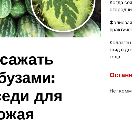
Когда сея
огородни
Фолиевая
практиче
Коллаген
гайд с д
 сажать
года
бузами:
Останн
седи для
Нет комм
ожая