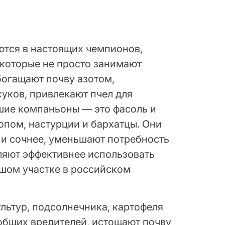
ются в настоящих чемпионов,
 которые не просто занимают
богащают почву азотом,
жуков, привлекают пчел для
шие компаньоны — это фасоль и
ропом, настурции и бархатцы. Они
 и сочнее, уменьшают потребность
ляют эффективнее использовать
шом участке в российском
льтур, подсолнечника, картофеля
общих вредителей, истощают почву