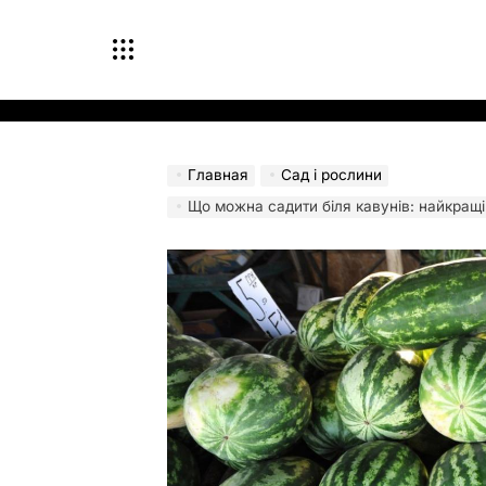
Перейти
к
содержимому
Главная
Сад і рослини
Що можна садити біля кавунів: найкращі с