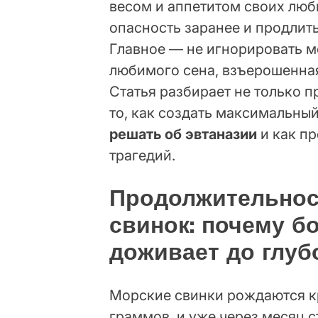
весом и аппетитом своих люб
опасность заранее и продлит
Главное — не игнорировать м
любимого сена, взъерошенная
Статья разбирает не только п
то, как создать максимальны
решать об эвтаназии
и как п
трагедий.
Продолжительнос
свинок: почему б
доживает до глуб
Морские свинки рождаются к
граммов, и уже через месяц 