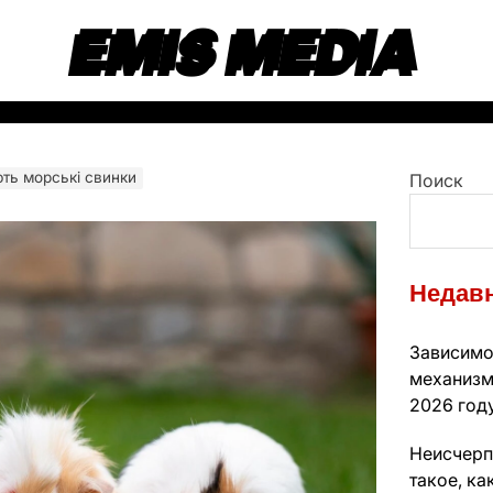
EMIS MEDIA
ть морські свинки
Поиск
Недавн
Зависимо
механизм
2026 год
Неисчерп
такое, ка