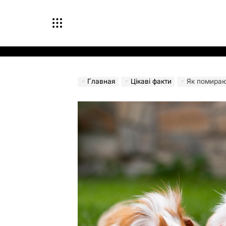
Перейти
к
содержимому
Главная
Цікаві факти
Як помираю