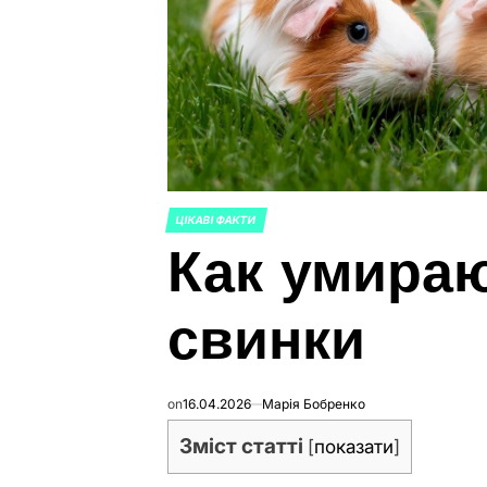
ЦІКАВІ ФАКТИ
ОПУБЛИКОВАНО
Как умира
В
свинки
on
16.04.2026
Марія Бобренко
Зміст статті
[
показати
]