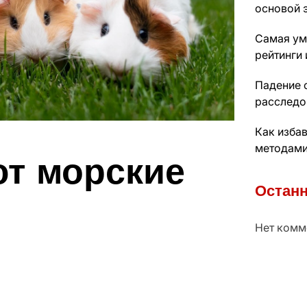
основой 
Самая ум
рейтинги 
Падение с
расследо
Как изба
методам
ют морские
Останн
Нет комм