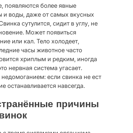
е, появляются более явные
ы и воды, даже от самых вкусных
винка сутулится, сидит в углу, не
сновение. Может появиться
ие или кал. Тело холодеет,
следние часы животное часто
новится хриплым и редким, иногда
то нервная система угасает.
 недомоганием: если свинка не ест
ие останавливается навсегда.
странённые причины
винок