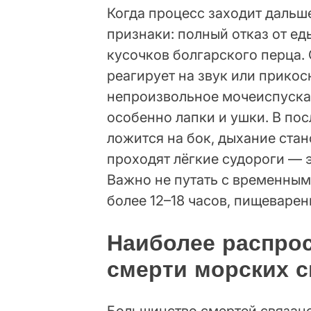
Когда процесс заходит дальш
признаки: полный отказ от ед
кусочков болгарского перца. С
реагирует на звук или прико
непроизвольное мочеиспускан
особенно лапки и ушки. В по
ложится на бок, дыхание ста
проходят лёгкие судороги — э
Важно не путать с временным
более 12–18 часов, пищеварен
Наиболее распро
смерти морских с