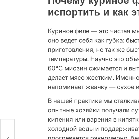
Почему куриное ф
испортить и как э
Куриное филе — это чистая м
оно ведет себя как губка: бы
приготовления, но так же быс
температуры. Научно это объ
60°C миозин сжимается и выт
делает мясо жестким. Именн
напоминает жвачку — сухое и
В нашей практике мы сталкив
опытные хозяйки получали сух
кипения или варения в кипятке
холодной воды и поддерживат
прогревается равномерно, б