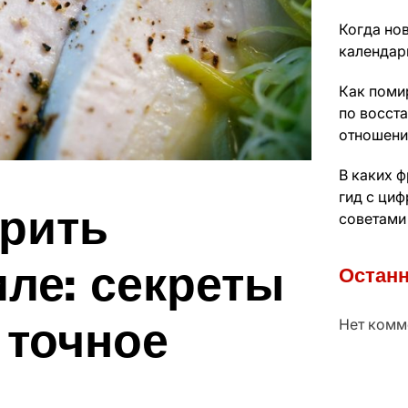
Когда нов
календарь
Как поми
по восст
отношени
В каких 
гид с ци
арить
советами
ле: секреты
Останн
 точное
Нет комм