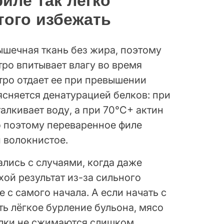
иле так легко
того избежать
ышечная ткань без жира, поэтому
стро впитывает влагу во время
тро отдает ее при превышении
ясняется денатурацией белков: при
алкивает воду, а при 70°C+ актин
о поэтому переваренное филе
 волокнистое.
ались с случаями, когда даже
ой результат из-за сильного
 с самого начала. А если начать с
ь лёгкое бурление бульона, мясо
елки не сжимаются слишком