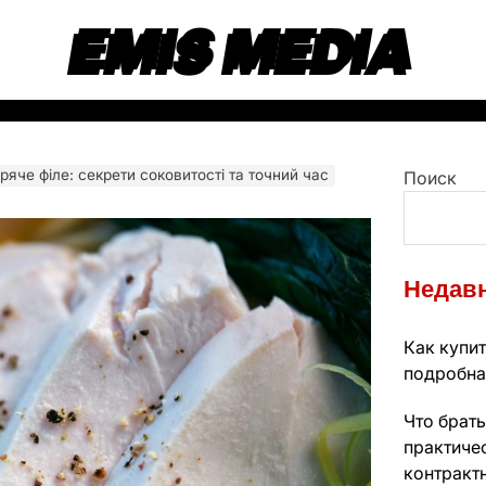
EMIS MEDIA
ряче філе: секрети соковитості та точний час
Поиск
Недавн
Как купит
подробна
Что брать
практиче
контракт