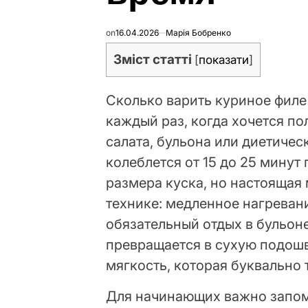
on
16.04.2026
Марія Бобренко
Зміст статті
[
показати
]
Сколько варить куриное филе
каждый раз, когда хочется по
салата, бульона или диетиче
колеблется от 15 до 25 минут
размера куска, но настоящая
технике: медленное нагреван
обязательный отдых в бульоне
превращается в сухую подошв
мягкость, которая буквально т
Для начинающих важно запомн