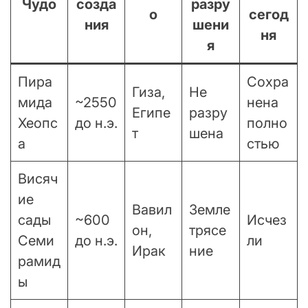
Чудо
созда
разру
о
сегод
ния
шени
ня
я
Пира
Сохра
Гиза,
Не
мида
~2550
нена
Египе
разру
Хеопс
до н.э.
полно
т
шена
а
стью
Висяч
ие
Вавил
Земле
сады
~600
Исчез
он,
трясе
Семи
до н.э.
ли
Ирак
ние
рамид
ы