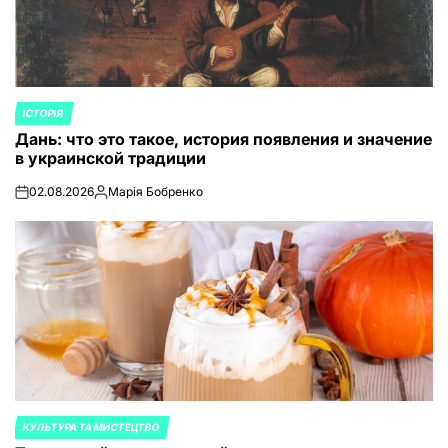
ІСТОРІЯ
ОПУБЛИКОВАНО
Дань: что это такое, история появления и значение
В
в украинской традиции
02.08.2026
Марія Бобренко
on
Запись
от
КУЛЬТУРА ТА МИСТЕЦТВО
ОПУБЛИКОВАНО