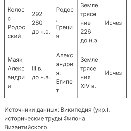
Земле
Колос
Родос
292–
трясе
с
,
280
ние
Исчез
Родос
Греци
до н.э.
226
ский
я
до н.э.
Алекс
Маяк
Земле
андри
Алекс
III в.
трясе
я,
Исчез
андри
до н.э.
ния
Египе
и
XIV в.
т
Источники данных: Википедия (укр.),
исторические труды Филона
Византийского.