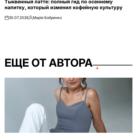
Тыквенный латте: полный гид по осеннему
В
напитку, который изменил кофейную культуру
30.07.2026
Марія Бобренко
on
Запись
от
ЕЩЕ ОТ АВТОРА