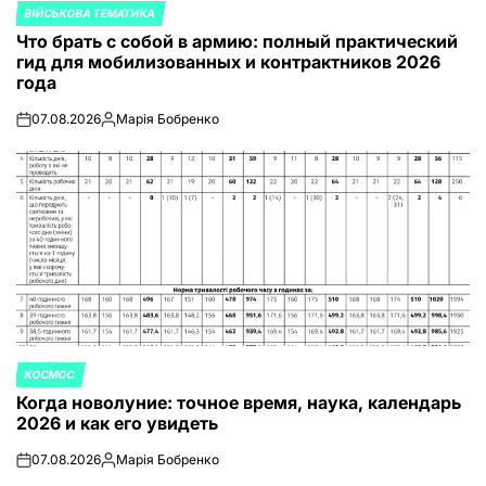
ВІЙСЬКОВА ТЕМАТИКА
ОПУБЛИКОВАНО
Что брать с собой в армию: полный практический
В
гид для мобилизованных и контрактников 2026
года
07.08.2026
Марія Бобренко
on
Запись
от
КОСМОС
ОПУБЛИКОВАНО
Когда новолуние: точное время, наука, календарь
В
2026 и как его увидеть
07.08.2026
Марія Бобренко
on
Запись