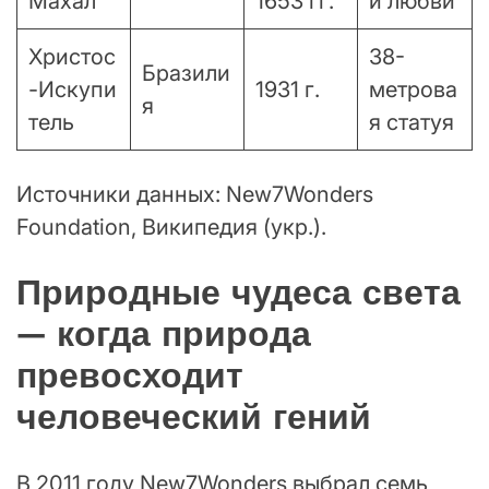
Махал
1653 гг.
й любви
Христос
38-
Бразили
-Искупи
1931 г.
метрова
я
тель
я статуя
Источники данных: New7Wonders
Foundation, Википедия (укр.).
Природные чудеса света
— когда природа
превосходит
человеческий гений
В 2011 году New7Wonders выбрал семь