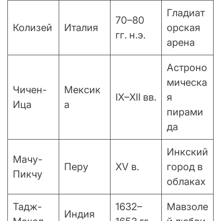
Гладиат
70–80
Колизей
Италия
орская
гг. н.э.
арена
Астроно
мическа
Чичен-
Мексик
IX–XII вв.
я
Ица
а
пирами
да
Инкский
Мачу-
Перу
XV в.
город в
Пикчу
облаках
Тадж-
1632–
Мавзоле
Индия