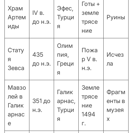
Готы +
Храм
Эфес,
IV в.
земле
Артем
Турци
Руины
до н.э.
трясе
иды
я
ние
Олим
Стату
Пожа
435
пия,
Исчез
я
р V в.
до н.э.
Греци
ла
Зевса
н.э.
я
Мавзо
Земле
Галик
Фрагм
лей в
трясе
351 до
арнас,
енты в
Галик
ние
н.э.
Турци
музея
арнас
1494
я
х
е
г.