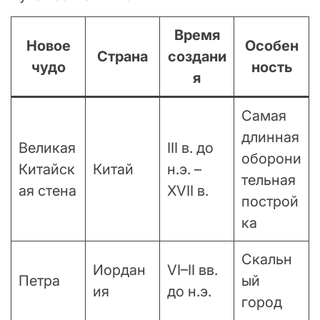
Время
Новое
Особен
Страна
создани
чудо
ность
я
Самая
длинная
Великая
III в. до
оборони
Китайск
Китай
н.э. –
тельная
ая стена
XVII в.
построй
ка
Скальн
Иордан
VI–II вв.
Петра
ый
ия
до н.э.
город