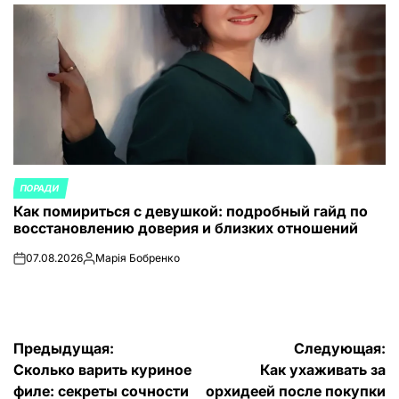
от
ПОРАДИ
ОПУБЛИКОВАНО
Как помириться с девушкой: подробный гайд по
В
восстановлению доверия и близких отношений
07.08.2026
Марія Бобренко
on
Запись
от
Навигация
Предыдущая:
Следующая:
Сколько варить куриное
Как ухаживать за
по
филе: секреты сочности
орхидеей после покупки