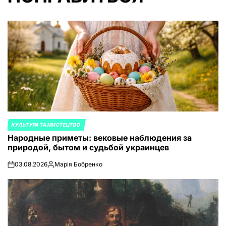
КУЛЬТУРА ТА МИСТЕЦТВО
ОПУБЛИКОВАНО
Народные приметы: вековые наблюдения за
В
природой, бытом и судьбой украинцев
03.08.2026
Марія Бобренко
on
Запись
от