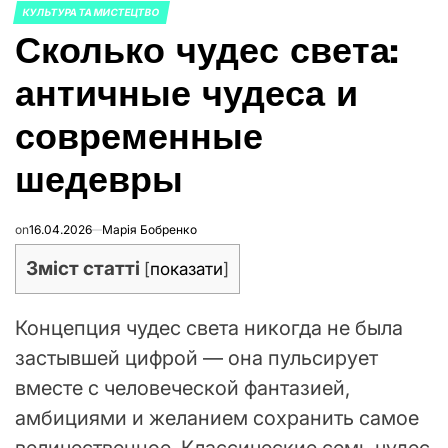
КУЛЬТУРА ТА МИСТЕЦТВО
ОПУБЛИКОВАНО
Сколько чудес света:
В
античные чудеса и
современные
шедевры
on
16.04.2026
Марія Бобренко
Зміст статті
[
показати
]
Концепция чудес света никогда не была
застывшей цифрой — она пульсирует
вместе с человеческой фантазией,
амбициями и желанием сохранить самое
величественное. Классические семь чудес