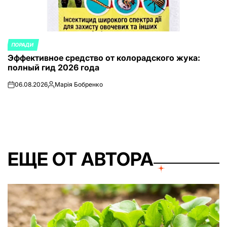
ПОРАДИ
ОПУБЛИКОВАНО
Эффективное средство от колорадского жука:
В
полный гид 2026 года
06.08.2026
Марія Бобренко
on
Запись
от
ЕЩЕ ОТ АВТОРА