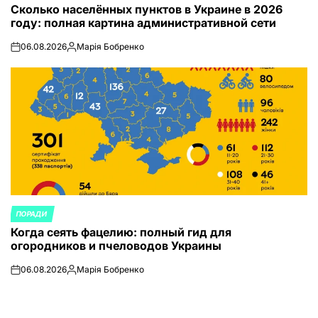
Сколько населённых пунктов в Украине в 2026
В
году: полная картина административной сети
06.08.2026
Марія Бобренко
on
Запись
от
ПОРАДИ
ОПУБЛИКОВАНО
Когда сеять фацелию: полный гид для
В
огородников и пчеловодов Украины
06.08.2026
Марія Бобренко
on
Запись
от