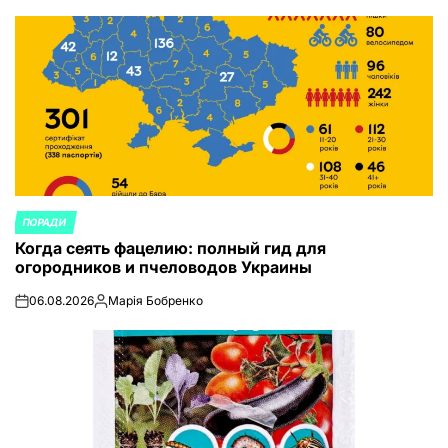
от
ПОРАДИ
ОПУБЛИКОВАНО
Когда сеять фацелию: полный гид для
В
огородников и пчеловодов Украины
06.08.2026
Марія Бобренко
on
Запись
от