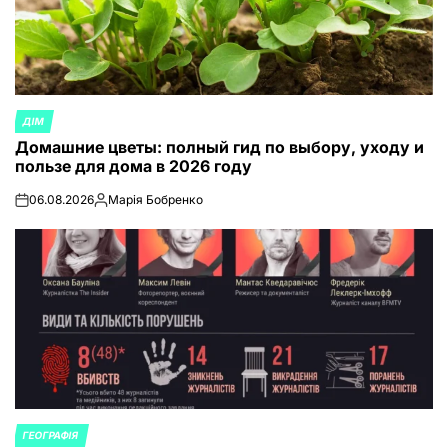
ДІМ
ОПУБЛИКОВАНО
Домашние цветы: полный гид по выбору, уходу и
В
пользе для дома в 2026 году
06.08.2026
Марія Бобренко
on
Запись
от
ГЕОГРАФІЯ
ОПУБЛИКОВАНО