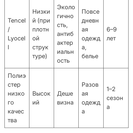
Эколо
Низки
Повсе
гично
Tencel
й (при
дневн
сть,
/
плотн
ая
6–9
антиб
Lyocel
ой
одежд
лет
актер
l
струк
а,
иальн
туре)
белье
ость
Полиэ
стер
Разов
1–2
низко
Высок
Деше
ая
сезон
го
ий
визна
одежд
а
качес
а
тва