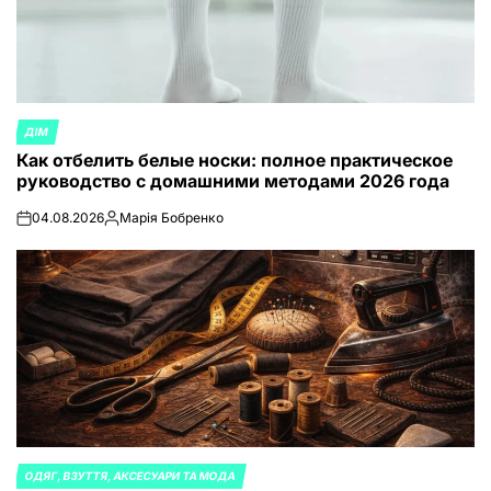
ДІМ
ОПУБЛИКОВАНО
Как отбелить белые носки: полное практическое
В
руководство с домашними методами 2026 года
04.08.2026
Марія Бобренко
on
Запись
от
ОДЯГ, ВЗУТТЯ, АКСЕСУАРИ ТА МОДА
ОПУБЛИКОВАНО