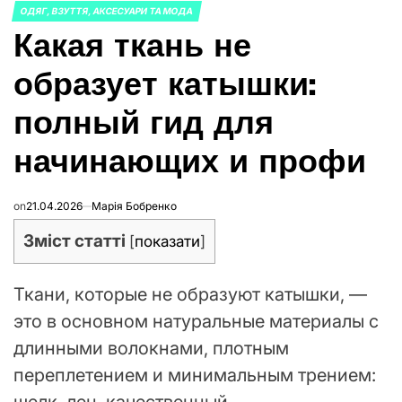
ОДЯГ, ВЗУТТЯ, АКСЕСУАРИ ТА МОДА
ОПУБЛИКОВАНО
Какая ткань не
В
образует катышки:
полный гид для
начинающих и профи
on
21.04.2026
Марія Бобренко
Зміст статті
[
показати
]
Ткани, которые не образуют катышки, —
это в основном натуральные материалы с
длинными волокнами, плотным
переплетением и минимальным трением:
шелк, лен, качественный