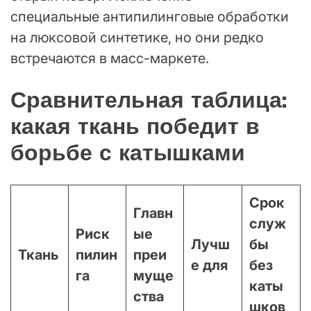
специальные антипилинговые обработки
на люксовой синтетике, но они редко
встречаются в масс-маркете.
Сравнительная таблица:
какая ткань победит в
борьбе с катышками
Срок
Главн
служ
Риск
ые
Лучш
бы
Ткань
пилин
преи
е для
без
га
муще
каты
ства
шков