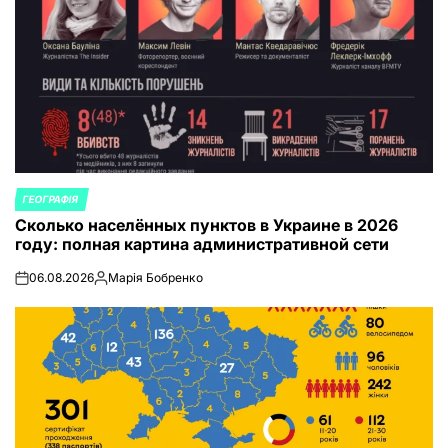
ГЕОГРАФІЯ
ОПУБЛИКОВАНО
Сколько населённых пунктов в Украине в 2026
В
году: полная картина административной сети
06.08.2026
Марія Бобренко
on
Запись
от