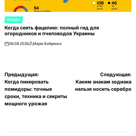
ПОРАДИ
ОПУБЛИКОВАНО
Когда сеять фацелию: полный гид для
В
огородников и пчеловодов Украины
06.08.2026
Марія Бобренко
on
Запись
от
Навигация
Предыдущая:
Следующая:
Когда пикировать
Каким знакам зодиака
по
помидоры: точные
нельзя носить серебро
записям
сроки, техника и секреты
мощного урожая