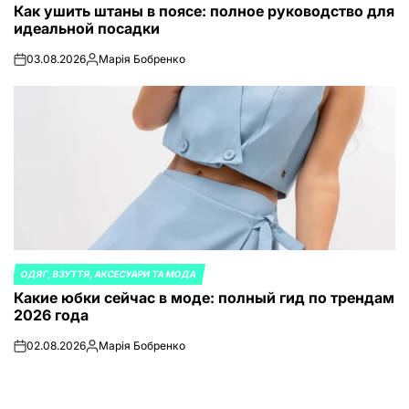
Как ушить штаны в поясе: полное руководство для
В
идеальной посадки
03.08.2026
Марія Бобренко
on
Запись
от
ОДЯГ, ВЗУТТЯ, АКСЕСУАРИ ТА МОДА
ОПУБЛИКОВАНО
Какие юбки сейчас в моде: полный гид по трендам
В
2026 года
02.08.2026
Марія Бобренко
on
Запись
от