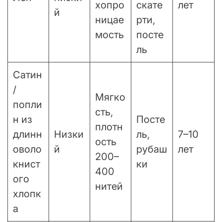
хопро
скате
лет
й
ницае
рти,
мость
посте
ль
Сатин
/
Мягко
попли
сть,
н из
Посте
плотн
длинн
Низки
ль,
7–10
ость
оволо
й
рубаш
лет
200–
книст
ки
400
ого
нитей
хлопк
а