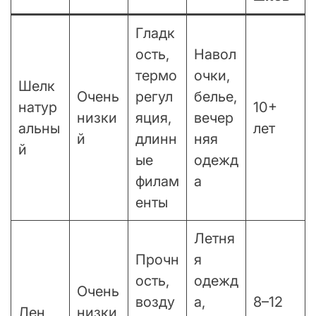
Гладк
ость,
Навол
термо
очки,
Шелк
Очень
регул
белье,
натур
10+
низки
яция,
вечер
альны
лет
й
длинн
няя
й
ые
одежд
филам
а
енты
Летня
Прочн
я
ость,
одежд
Очень
возду
а,
8–12
Лен
низки