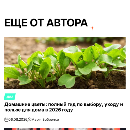
ЕЩЕ ОТ АВТОРА
ДІМ
ОПУБЛИКОВАНО
Домашние цветы: полный гид по выбору, уходу и
В
пользе для дома в 2026 году
06.08.2026
Марія Бобренко
on
Запись
от