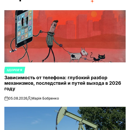
ЗДОРОВ'Я
ОПУБЛИКОВАНО
Зависимость от телефона: глубокий разбор
В
механизмов, последствий и путей выхода в 2026
году
05.08.2026
Марія Бобренко
on
Запись
от