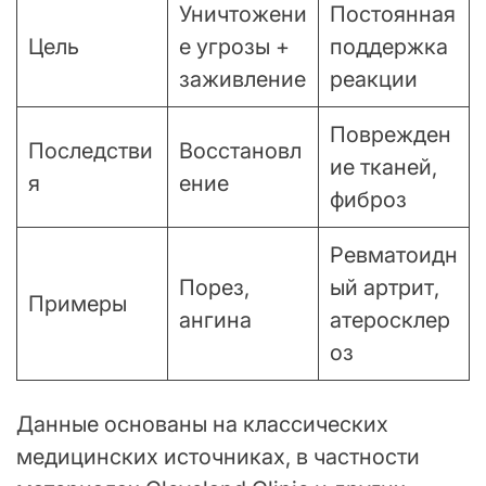
Уничтожени
Постоянная
Цель
е угрозы +
поддержка
заживление
реакции
Поврежден
Последстви
Восстановл
ие тканей,
я
ение
фиброз
Ревматоидн
Порез,
ый артрит,
Примеры
ангина
атеросклер
оз
Данные основаны на классических
медицинских источниках, в частности