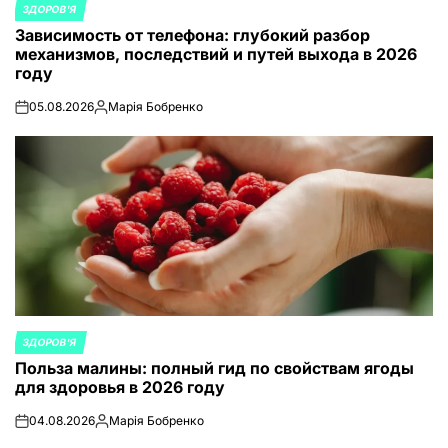
ЗДОРОВ'Я
ОПУБЛИКОВАНО
Зависимость от телефона: глубокий разбор
В
механизмов, последствий и путей выхода в 2026
году
05.08.2026
Марія Бобренко
on
Запись
от
ЗДОРОВ'Я
ОПУБЛИКОВАНО
Польза малины: полный гид по свойствам ягоды
В
для здоровья в 2026 году
04.08.2026
Марія Бобренко
on
Запись
от