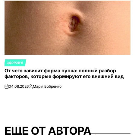
ЗДОРОВ'Я
ОПУБЛИКОВАНО
От чего зависит форма пупка: полный разбор
В
факторов, которые формируют его внешний вид
04.08.2026
Марія Бобренко
on
Запись
от
ЕЩЕ ОТ АВТОРА