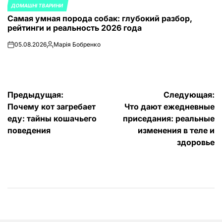
ДОМАШНІ ТВАРИНИ
ОПУБЛИКОВАНО
Самая умная порода собак: глубокий разбор,
В
рейтинги и реальность 2026 года
05.08.2026
Марія Бобренко
on
Запись
от
Навигация
Предыдущая:
Следующая:
Почему кот загребает
Что дают ежедневные
по
еду: тайны кошачьего
приседания: реальные
записям
поведения
изменения в теле и
здоровье