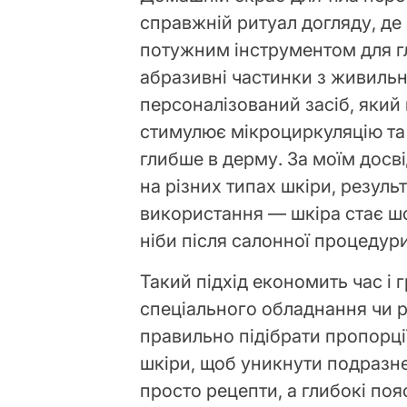
справжній ритуал догляду, де 
потужним інструментом для гл
абразивні частинки з живиль
персоналізований засіб, який
стимулює мікроциркуляцію та
глибше в дерму. За моїм досві
на різних типах шкіри, резуль
використання — шкіра стає ш
ніби після салонної процедури
Такий підхід економить час і 
спеціального обладнання чи рі
правильно підібрати пропорції
шкіри, щоб уникнути подразнен
просто рецепти, а глибокі поя