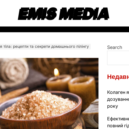
EMIS MEDIA
я тіла: рецепти та секрети домашнього пілінгу
Search
Недавн
Колаген я
дозуванн
року
Ефективни
повний гі