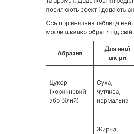
та аромат. Додаткові інгредієнт
посилюють ефект і додають ан
Ось порівняльна таблиця най
могли швидко обрати під свій 
Для якої
Абразив
шкіри
Цукор
Суха,
(коричневий
чутлива,
або білий)
нормальна
Жирна,