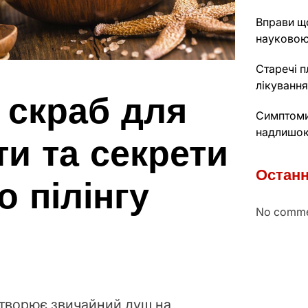
Вправи що
науковою
Старечі п
лікування
 скраб для
Симптоми 
надлишок
ти та секрети
Останн
 пілінгу
No comme
етворює звичайний душ на