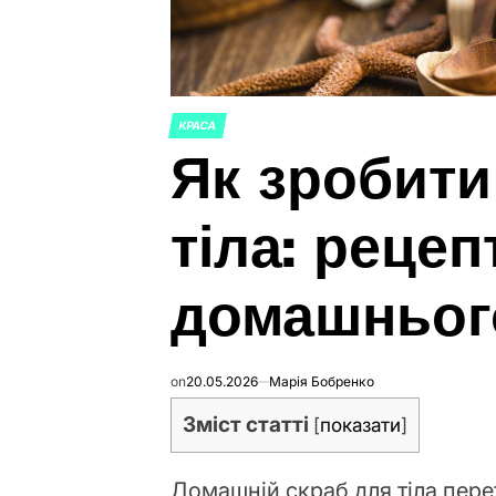
КРАСА
POSTED
Як зробити
IN
тіла: рецеп
домашнього
on
20.05.2026
Марія Бобренко
Зміст статті
[
показати
]
Домашній скраб для тіла пер