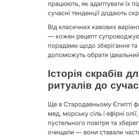
працюють, як адаптувати їх під
сучасні тенденції додають ск
Від класичних кавових варіан
— кожен рецепт супроводжуєт
порадами щодо зберігання та 
допоможуть обрати ідеальний
Історія скрабів дл
ритуалів до суча
Ще в Стародавньому Єгипті фа
мед, морську сіль і ефірні олі
пустельного повітря та зберег
очищали — вони ставали част