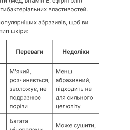
и (мед, вітамін Е, ефірні олії)
тибактеріальних властивостей.
популярніших абразивів, щоб ви
тип шкіри:
Переваги
Недоліки
М’який,
Менш
розчиняється,
абразивний,
зволожує, не
підходить не
подразнює
для сильного
порізи
целюліту
Багата
Може сушити,
мінералами,