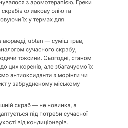
нувалося з аромотерапією. Греки
 скрабів оливкову олію та
товуючи їх у термах для
в аюрведі, ubtan — суміш трав,
аналогом сучасного скрабу,
одячи токсини. Сьогодні, станом
до цих коренів, але збагачуємо їх
ємо антиоксиданти з морінги чи
ект у забрудненому міському
шній скраб — не новинка, а
даптується під потреби сучасної
ухості від кондиціонерів.