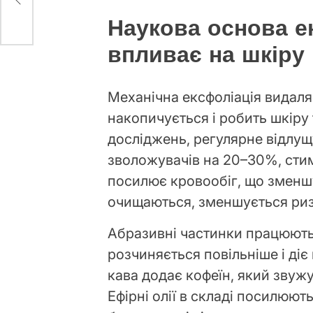
Наукова основа ек
впливає на шкіру
Механічна ексфоліація видаля
накопичується і робить шкір
досліджень, регулярне відлу
зволожувачів на 20–30%, сти
посилює кровообіг, що зменш
очищаються, зменшується ризи
Абразивні частинки працюють
розчиняється повільніше і діє
кава додає кофеїн, який звужу
Ефірні олії в складі посилюют