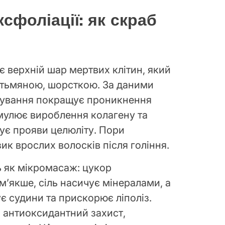
сфоліації: як скраб
є верхній шар мертвих клітин, який
у тьмяною, шорсткою. За даними
щування покращує проникнення
мулює вироблення колагену та
ує прояви целюліту. Пори
к врослих волосків після гоління.
 як мікромасаж: цукор
 м’якше, сіль насичує мінералами, а
є судини та прискорює ліполіз.
ь антиоксидантний захист,