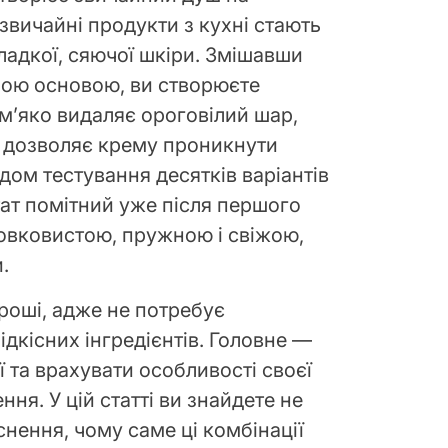
звичайні продукти з кухні стають
адкої, сяючої шкіри. Змішавши
ною основою, ви створюєте
 м’яко видаляє ороговілий шар,
 дозволяє крему проникнути
дом тестування десятків варіантів
тат помітний уже після першого
овковистою, пружною і свіжою,
.
гроші, адже не потребує
дкісних інгредієнтів. Головне —
 та врахувати особливості своєї
ня. У цій статті ви знайдете не
снення, чому саме ці комбінації