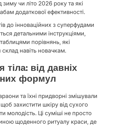
 зиму чи літо 2026 року та які
рабам додаткової ефективності.
тів до інноваційних з суперфудами
ься детальними інструкціями,
таблицями порівнянь, які
 склад навіть новачкам.
я тіла: від давніх
сних формул
раони та їхні придворні змішували
ї, щоб захистити шкіру від сухого
ти молодість. Ці суміші не просто
иною щоденного ритуалу краси, де