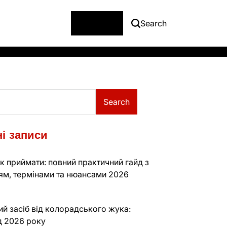
Menu
Search
Search
і записи
к приймати: повний практичний гайд з
ям, термінами та нюансами 2026
й засіб від колорадського жука:
д 2026 року