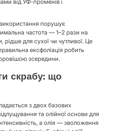
ами від УФ-променів і
 використання порушує
тимальна частота — 1–2 рази на
 рідше для сухої чи чутливої. Це
правильна ексфоліація робить
доровішою зсередини.
ти скрабу: що
ладається з двох базових
ідлущування та олійної основи для
нтенсивність, а олія — зволоження