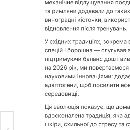
механічне відлущування поєд
та римляни додавали до таких
виноградні кісточки, викорис
відновлення після тренувань.
У східних традиціях, зокрема 
спецій і борошна — слугував 
підтримуючи баланс дош і вив
на 2026 рік, ми повертаємося 
науковими інноваціями: дода
адаптогени, щоб посилити еф
середовищі.
Ця еволюція показує, що дома
вдосконалена традиція, яка а
аку:
шкіри, схильної до стресу та с