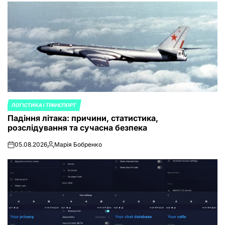
ЛОГІСТИКА І ТРАНСПОРТ
POSTED
Падіння літака: причини, статистика,
IN
розслідування та сучасна безпека
05.08.2026
Марія Бобренко
on
Posted
by