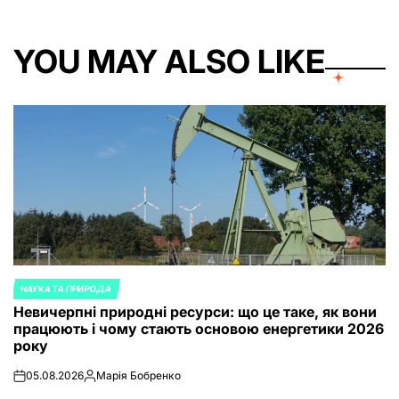
YOU MAY ALSO LIKE
НАУКА ТА ПРИРОДА
POSTED
Невичерпні природні ресурси: що це таке, як вони
IN
працюють і чому стають основою енергетики 2026
року
05.08.2026
Марія Бобренко
on
Posted
by