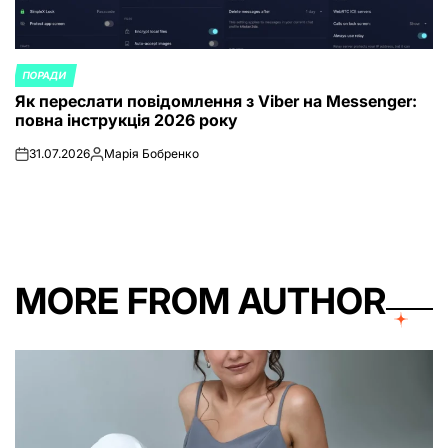
ПОРАДИ
POSTED
Як переслати повідомлення з Viber на Messenger:
IN
повна інструкція 2026 року
31.07.2026
Марія Бобренко
on
Posted
by
MORE FROM AUTHOR