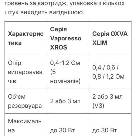
гривень за картридж, упаковка з кількох
штук виходить вигіднішою.
Серія
Характерис
Серія OXVA
Vaporesso
тика
XLIM
XROS
Опір
0,4-1,2 Ом
0,4 / 0,6 /
випаровува
(5
0,8 / 1,2 Ом
чів
номіналів)
Об’єм
2 або 3 мл
2 або 3 мл
резервуара
(V3)
Максималь
на
до 30 Вт
до 30 Вт