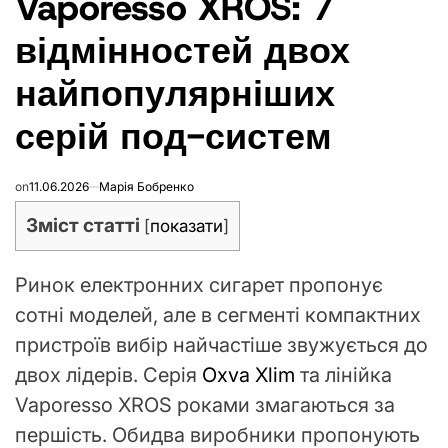
Vaporesso XROS: 7
відмінностей двох
найпопулярніших
серій под-систем
on
11.06.2026
Марія Бобренко
Зміст статті
[
показати
]
Ринок електронних сигарет пропонує
сотні моделей, але в сегменті компактних
пристроїв вибір найчастіше звужується до
двох лідерів. Серія
Oxva Xlim
та лінійка
Vaporesso XROS роками змагаються за
першість. Обидва виробники пропонують