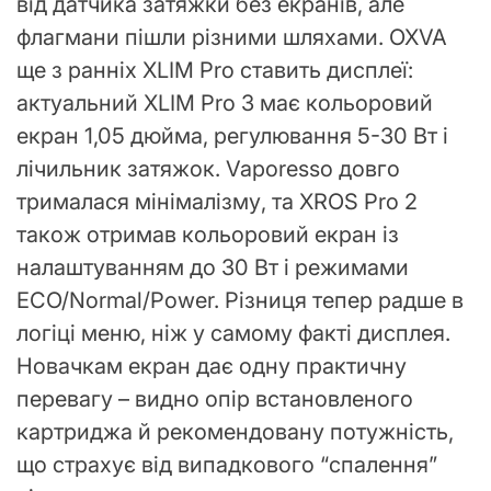
від датчика затяжки без екранів, але
флагмани пішли різними шляхами. OXVA
ще з ранніх XLIM Pro ставить дисплеї:
актуальний XLIM Pro 3 має кольоровий
екран 1,05 дюйма, регулювання 5-30 Вт і
лічильник затяжок. Vaporesso довго
трималася мінімалізму, та XROS Pro 2
також отримав кольоровий екран із
налаштуванням до 30 Вт і режимами
ECO/Normal/Power. Різниця тепер радше в
логіці меню, ніж у самому факті дисплея.
Новачкам екран дає одну практичну
перевагу – видно опір встановленого
картриджа й рекомендовану потужність,
що страхує від випадкового “спалення”