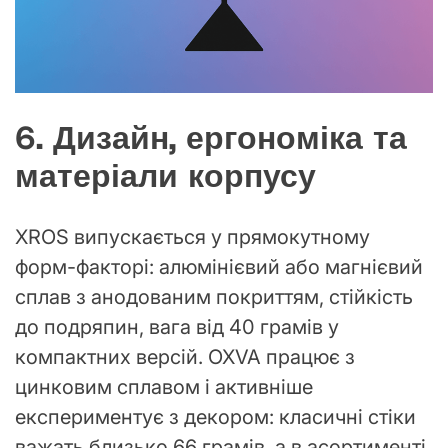
6. Дизайн, ергономіка та
матеріали корпусу
XROS випускається у прямокутному
форм-факторі: алюмінієвий або магнієвий
сплав з анодованим покриттям, стійкість
до подряпин, вага від 40 грамів у
компактних версій. OXVA працює з
цинковим сплавом і активніше
експериментує з декором: класичні стіки
важать близько 66 грамів, а в асортименті