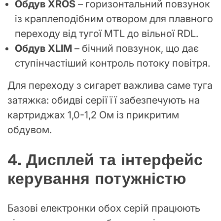
Обдув XROS
– горизонтальний повзунок
із краплеподібним отвором для плавного
переходу від тугої MTL до вільної RDL.
Обдув XLIM
– бічний повзунок, що дає
ступінчастіший контроль потоку повітря.
Для переходу з сигарет важлива саме туга
затяжка: обидві серії її забезпечують на
картриджах 1,0-1,2 Ом із прикритим
обдувом.
4. Дисплей та інтерфейс
керування потужністю
Базові електронки обох серій працюють