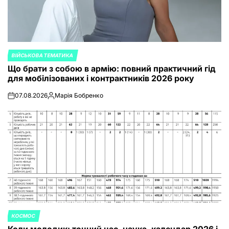
ВІЙСЬКОВА ТЕМАТИКА
POSTED
Що брати з собою в армію: повний практичний гід
IN
для мобілізованих і контрактників 2026 року
07.08.2026
Марія Бобренко
on
Posted
by
КОСМОС
POSTED
Коли молодик: точний час, наука, календар 2026 і
IN