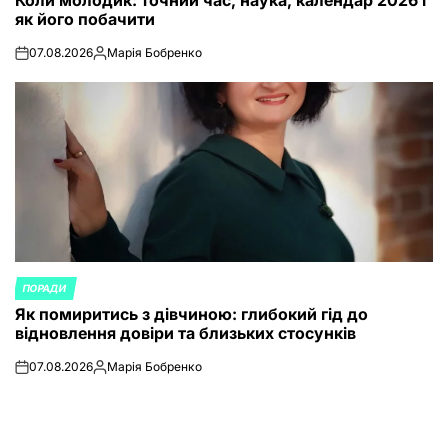
як його побачити
07.08.2026
Марія Бобренко
on
Posted
by
ПОРАДИ
POSTED
Як помиритись з дівчиною: глибокий гід до
IN
відновлення довіри та близьких стосунків
07.08.2026
Марія Бобренко
on
Posted
by