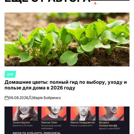
ДІМ
ОПУБЛИКОВАНО
Домашние цветы: полный гид по выбору, уходу и
В
пользе для дома в 2026 году
06.08.2026
Марія Бобренко
on
Запись
от