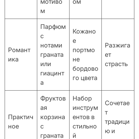
мотиво
ом
м
Парфюм
Кожано
с
е
нотами
Разжига
Романт
портмо
граната
ет
ика
не
или
страсть
бордово
гиацинт
го цвета
а
Фруктов
Набор
Сочетае
ая
инструм
т
Практич
корзина
ентов в
традици
ное
с
стильно
ю и
граната
й