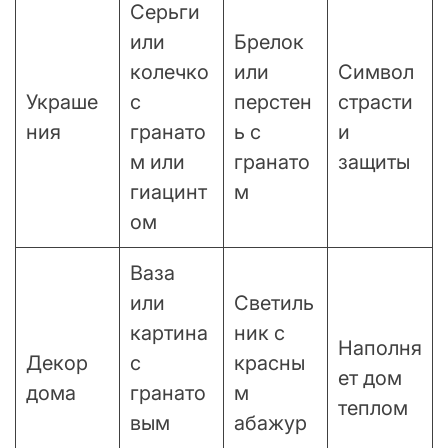
Серьги
или
Брелок
колечко
или
Символ
Украше
с
перстен
страсти
ния
гранато
ь с
и
м или
гранато
защиты
гиацинт
м
ом
Ваза
или
Светиль
картина
ник с
Наполня
Декор
с
красны
ет дом
дома
гранато
м
теплом
вым
абажур