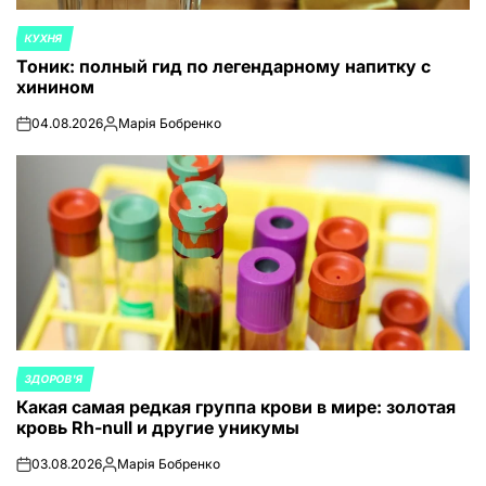
КУХНЯ
ОПУБЛИКОВАНО
Тоник: полный гид по легендарному напитку с
В
хинином
04.08.2026
Марія Бобренко
on
Запись
от
ЗДОРОВ'Я
ОПУБЛИКОВАНО
Какая самая редкая группа крови в мире: золотая
В
кровь Rh-null и другие уникумы
03.08.2026
Марія Бобренко
on
Запись