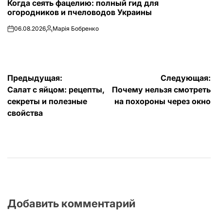
Когда сеять фацелию: полный гид для
В
огородников и пчеловодов Украины
06.08.2026
Марія Бобренко
on
Запись
от
Навигация
Предыдущая:
Следующая:
Салат с яйцом: рецепты,
Почему нельзя смотреть
по
секреты и полезные
на похороны через окно
записям
свойства
Добавить комментарий