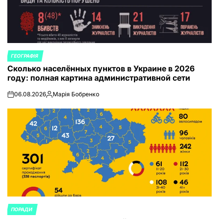
ГЕОГРАФІЯ
ОПУБЛИКОВАНО
Сколько населённых пунктов в Украине в 2026
В
году: полная картина административной сети
06.08.2026
Марія Бобренко
on
Запись
от
ПОРАДИ
ОПУБЛИКОВАНО