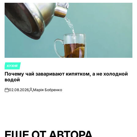
от
КУХНЯ
ОПУБЛИКОВАНО
Почему чай заваривают кипятком, а не холодной
В
водой
02.08.2026
Марія Бобренко
on
Запись
от
ЕЩЕ ОТ АВТОРА