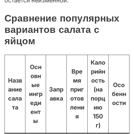
остаётся неизменной.
Сравнение популярных
вариантов салата с
яйцом
Кало
Осн
Вре
рийн
овн
Назв
мя
ость
ые
Осо
ание
Запр
приг
(на
ингр
бенн
сала
авка
отов
порц
еди
ости
та
лени
ию
ент
я
150
ы
г)