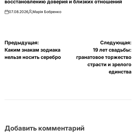
восстановлению доверия и близких отношений
07.08.2026
Марія Бобренко
on
Запись
от
Навигация
Предыдущая:
Следующая:
Каким знакам зодиака
19 лет свадьбы:
по
нельзя носить серебро
гранатовое торжество
записям
страсти и зрелого
единства
Добавить комментарий