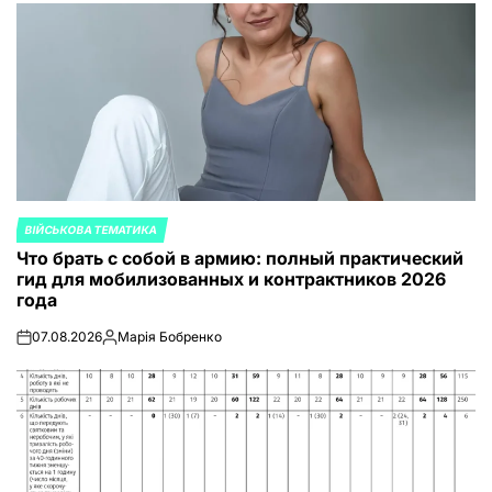
ВІЙСЬКОВА ТЕМАТИКА
ОПУБЛИКОВАНО
Что брать с собой в армию: полный практический
В
гид для мобилизованных и контрактников 2026
года
07.08.2026
Марія Бобренко
on
Запись
от