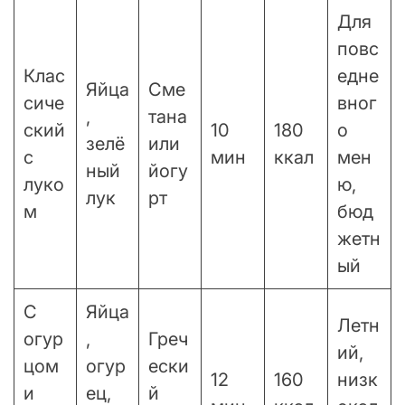
Для
повс
Клас
едне
Яйца
Сме
сиче
вног
,
тана
ский
10
180
о
зелё
или
с
мин
ккал
мен
ный
йогу
луко
ю,
лук
рт
м
бюд
жетн
ый
С
Яйца
Летн
огур
,
Греч
ий,
цом
огур
ески
12
160
низк
и
ец,
й