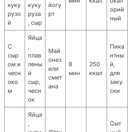
мин
ккал
окал
куку
куку
йогу
орий
рузо
руза
рт
ный
й
, сыр
Яйца
С
,
Пика
Май
сыр
плав
нтны
онез
ом и
лены
8
250
й,
или
чесн
й
мин
ккал
для
смет
око
сыр,
заку
ана
м
чесн
ски
ок
Яйца
,
Сыт