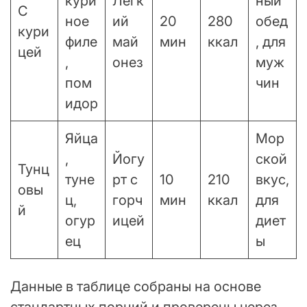
кури
Лёгк
ный
С
ное
ий
20
280
обед
кури
филе
май
мин
ккал
, для
цей
,
онез
муж
пом
чин
идор
Яйца
Мор
,
Йогу
ской
Тунц
туне
рт с
10
210
вкус,
овы
ц,
горч
мин
ккал
для
й
огур
ицей
диет
ец
ы
Данные в таблице собраны на основе
стандартных порций и проверены через