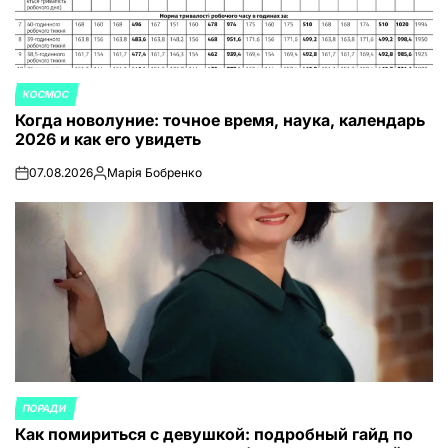
КОСМОС
ОПУБЛИКОВАНО
Когда новолуние: точное время, наука, календарь
В
2026 и как его увидеть
07.08.2026
Марія Бобренко
on
Запись
от
ПОРАДИ
ОПУБЛИКОВАНО
Как помириться с девушкой: подробный гайд по
В