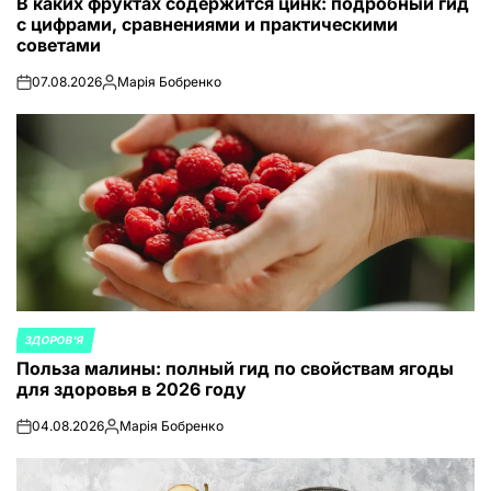
В каких фруктах содержится цинк: подробный гид
В
с цифрами, сравнениями и практическими
советами
07.08.2026
Марія Бобренко
on
Запись
от
ЗДОРОВ'Я
ОПУБЛИКОВАНО
Польза малины: полный гид по свойствам ягоды
В
для здоровья в 2026 году
04.08.2026
Марія Бобренко
on
Запись
от