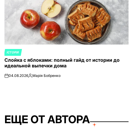
ІСТОРІЯ
ОПУБЛИКОВАНО
Слойка с яблоками: полный гайд от истории до
В
идеальной выпечки дома
04.08.2026
Марія Бобренко
on
Запись
от
ЕЩЕ ОТ АВТОРА