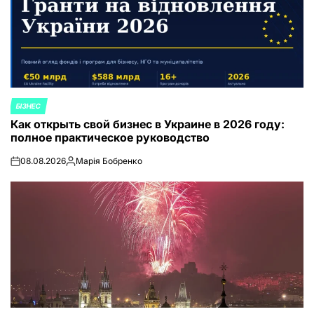
БІЗНЕС
ОПУБЛИКОВАНО
Как открыть свой бизнес в Украине в 2026 году:
В
полное практическое руководство
08.08.2026
Марія Бобренко
on
Запись
от