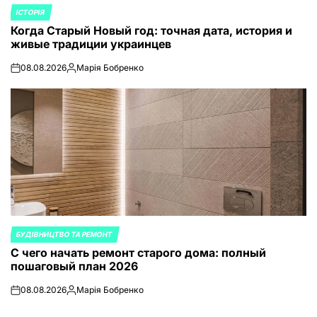
ІСТОРІЯ
ОПУБЛИКОВАНО
Когда Старый Новый год: точная дата, история и
В
живые традиции украинцев
08.08.2026
Марія Бобренко
on
Запись
от
БУДІВНИЦТВО ТА РЕМОНТ
ОПУБЛИКОВАНО
С чего начать ремонт старого дома: полный
В
пошаговый план 2026
08.08.2026
Марія Бобренко
on
Запись
от