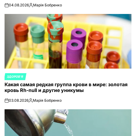
04.08.2026
Марія Бобренко
on
Запись
от
ЗДОРОВ'Я
ОПУБЛИКОВАНО
Какая самая редкая группа крови в мире: золотая
В
кровь Rh-null и другие уникумы
03.08.2026
Марія Бобренко
on
Запись
от