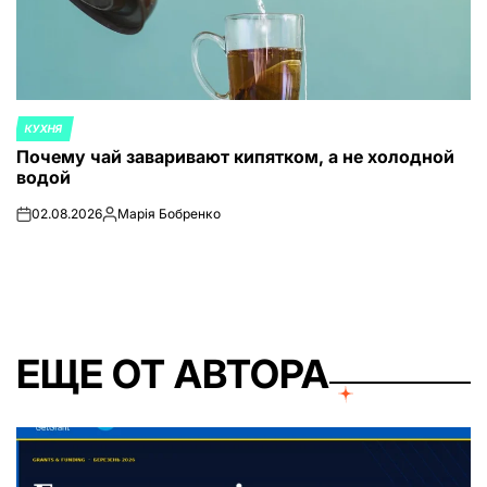
КУХНЯ
ОПУБЛИКОВАНО
Почему чай заваривают кипятком, а не холодной
В
водой
02.08.2026
Марія Бобренко
on
Запись
от
ЕЩЕ ОТ АВТОРА