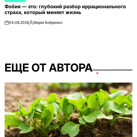
ОПУБЛИКОВАНО
Фобия — это: глубокий разбор иррационального
В
страха, который меняет жизнь
04.08.2026
Марія Бобренко
on
Запись
от
ЕЩЕ ОТ АВТОРА