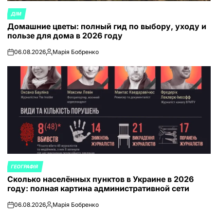
ДІМ
ОПУБЛИКОВАНО
Домашние цветы: полный гид по выбору, уходу и
В
пользе для дома в 2026 году
06.08.2026
Марія Бобренко
on
Запись
от
ГЕОГРАФІЯ
ОПУБЛИКОВАНО
Сколько населённых пунктов в Украине в 2026
В
году: полная картина административной сети
06.08.2026
Марія Бобренко
on
Запись
от