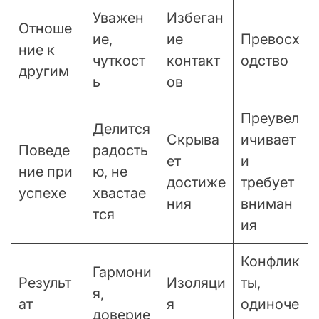
Уважен
Избеган
Отноше
ие,
ие
Превосх
ние к
чуткост
контакт
одство
другим
ь
ов
Преувел
Делится
Скрыва
ичивает
Поведе
радость
ет
и
ние при
ю, не
достиже
требует
успехе
хвастае
ния
вниман
тся
ия
Конфлик
Гармони
Результ
Изоляци
ты,
я,
ат
я
одиноче
доверие