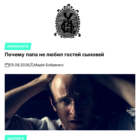
ПСИХОЛОГІЯ
ОПУБЛИКОВАНО
Почему папа не любил гостей сыновей
В
05.08.2026
Марія Бобренко
on
Запись
от
ЗДОРОВ'Я