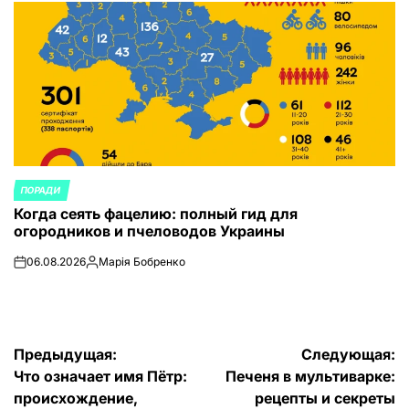
ПОРАДИ
ОПУБЛИКОВАНО
Когда сеять фацелию: полный гид для
В
огородников и пчеловодов Украины
06.08.2026
Марія Бобренко
on
Запись
от
Навигация
Предыдущая:
Следующая:
Что означает имя Пётр:
Печеня в мультиварке:
по
происхождение,
рецепты и секреты