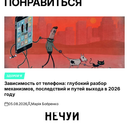
ПОНРАВИТЬСЯ
ЗДОРОВ'Я
ОПУБЛИКОВАНО
Зависимость от телефона: глубокий разбор
В
механизмов, последствий и путей выхода в 2026
году
05.08.2026
Марія Бобренко
on
Запись
от