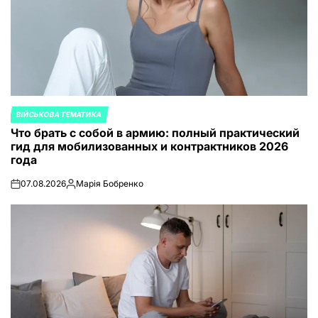
ВІЙСЬКОВА ТЕМАТИКА
ОПУБЛИКОВАНО
Что брать с собой в армию: полный практический
В
гид для мобилизованных и контрактников 2026
года
07.08.2026
Марія Бобренко
on
Запись
от