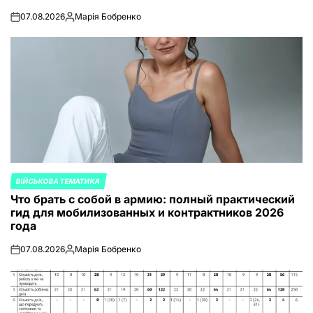
07.08.2026
Марія Бобренко
on
Запись
от
ВІЙСЬКОВА ТЕМАТИКА
ОПУБЛИКОВАНО
Что брать с собой в армию: полный практический
В
гид для мобилизованных и контрактников 2026
года
07.08.2026
Марія Бобренко
on
Запись
от