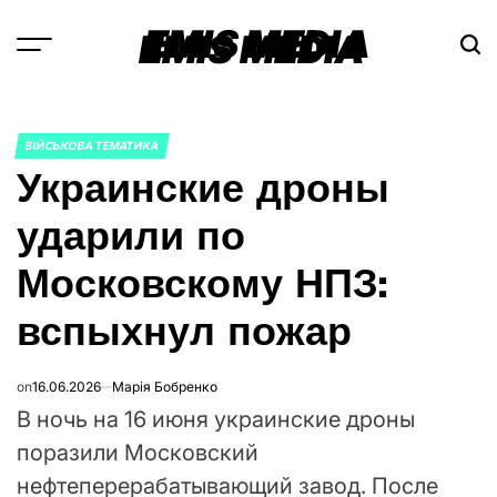
Перейти
EMIS MEDIA
к
содержимому
ВІЙСЬКОВА ТЕМАТИКА
ОПУБЛИКОВАНО
Украинские дроны
В
ударили по
Московскому НПЗ:
вспыхнул пожар
on
16.06.2026
Марія Бобренко
В ночь на 16 июня украинские дроны
поразили Московский
нефтеперерабатывающий завод. После