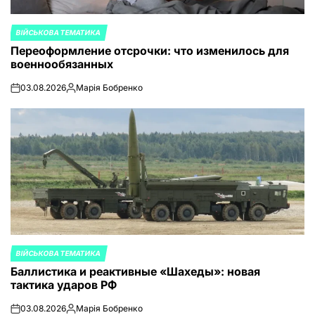
ВІЙСЬКОВА ТЕМАТИКА
ОПУБЛИКОВАНО
Переоформление отсрочки: что изменилось для
В
военнообязанных
03.08.2026
Марія Бобренко
on
Запись
от
ВІЙСЬКОВА ТЕМАТИКА
ОПУБЛИКОВАНО
Баллистика и реактивные «Шахеды»: новая
В
тактика ударов РФ
03.08.2026
Марія Бобренко
on
Запись