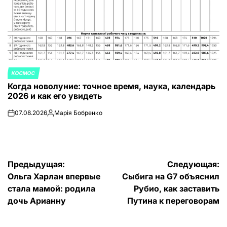
КОСМОС
ОПУБЛИКОВАНО
Когда новолуние: точное время, наука, календарь
В
2026 и как его увидеть
07.08.2026
Марія Бобренко
on
Запись
от
Навигация
Предыдущая:
Следующая:
Ольга Харлан впервые
Сыбига на G7 объяснил
по
стала мамой: родила
Рубио, как заставить
записям
дочь Арианну
Путина к переговорам