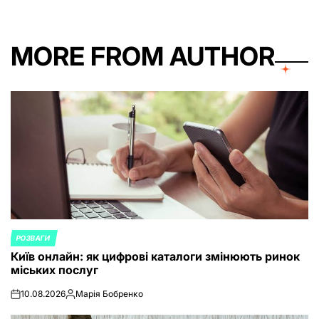
MORE FROM AUTHOR
РОЗВАГИ
POSTED
Київ онлайн: як цифрові каталоги змінюють ринок
IN
міських послуг
10.08.2026
Марія Бобренко
on
Posted
by