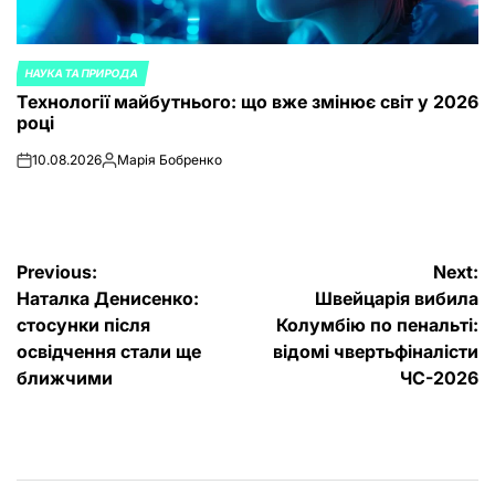
НАУКА ТА ПРИРОДА
POSTED
Технології майбутнього: що вже змінює світ у 2026
IN
році
10.08.2026
Марія Бобренко
on
Posted
by
Post
Previous:
Next:
Наталка Денисенко:
Швейцарія вибила
navigation
стосунки після
Колумбію по пенальті:
освідчення стали ще
відомі чвертьфіналісти
ближчими
ЧС-2026