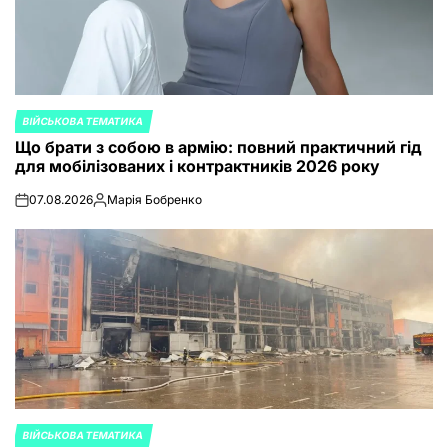
ВІЙСЬКОВА ТЕМАТИКА
POSTED
Що брати з собою в армію: повний практичний гід
IN
для мобілізованих і контрактників 2026 року
07.08.2026
Марія Бобренко
on
Posted
by
ВІЙСЬКОВА ТЕМАТИКА
POSTED