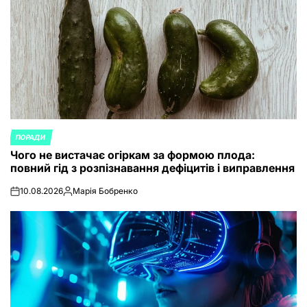
ПОРАДИ
POSTED
Чого не вистачає огіркам за формою плода:
IN
повний гід з розпізнавання дефіцитів і виправлення
10.08.2026
Марія Бобренко
on
Posted
by