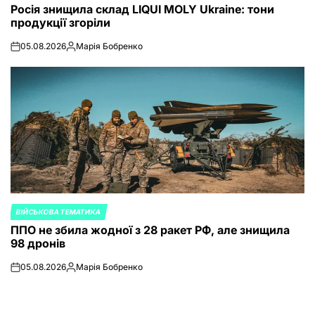
Росія знищила склад LIQUI MOLY Ukraine: тони
IN
продукції згоріли
05.08.2026
Марія Бобренко
on
Posted
by
ВІЙСЬКОВА ТЕМАТИКА
POSTED
ППО не збила жодної з 28 ракет РФ, але знищила
IN
98 дронів
05.08.2026
Марія Бобренко
on
Posted
by